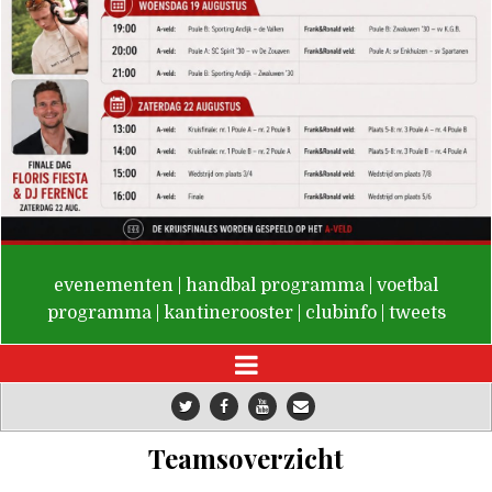
De Valken
evenementen
|
handbal programma
|
voetbal
programma
|
kantinerooster
|
clubinfo
|
tweets
Teamsoverzicht