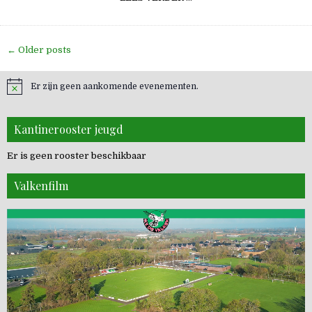
B.V.
GAAT
DOOR
ALS
HOOFDSPONSOR
Berichten
← Older posts
HANDBALJEUGD
navigatie
Er zijn geen aankomende evenementen.
Kantinerooster jeugd
Er is geen rooster beschikbaar
Valkenfilm