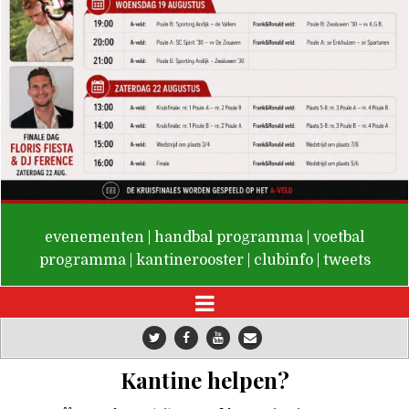
De Valken
evenementen
|
handbal programma
|
voetbal
programma
|
kantinerooster
|
clubinfo
|
tweets
Kantine helpen?