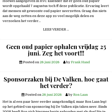
Hoewel aangegeven in HVC kalender dat er geen oud papier
wordt opgehaald 7 augustus toch ff deze publicatie. Ervaring leert
dat mensen uit gewoonte oud papier neerzetten. Graag dus niets
aan de weg zetten en deze app zo veel mogelijk delen en
verzoeken het verder…
GEEN
LEES VERDER …
OUD
PAPIER
VRIJDAG
7
Geen oud papier ophalen vrijdag 25
AUGUSTUS!!
ZEGT
juni. Zeg het voort!!!
T
VOORT
Posted on
26 juni 2026
by
Frank Hand
Sponsorzaken bij De Valken, hoe gaat
het verder?
Posted on
26 juni 2026
by
Ron Laan
Het is al een paar keer eerder aangekondigd, maar Ron Laan legt
op het gebied van sponsoring bij De Valken zijn taken neer. Sinds
2008 heeft Ron zich hiermee bezig gehouden met als doel lijn te