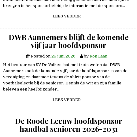
brengen in het sponsorbeleid, de interactie met de sponsors…
SPONSORZAKEN
LEES VERDER …
BIJ
DE
VALKEN,
HOE
DWB Aannemers blijft de komende
GAAT
HET
vijf jaar hoofdsponsor
VERDER?
Posted on
25 juni 2026
by
Ron Laan
Het bestuur van SV De Valken laat met trots weten dat DWB
Aannemers ook de komende vijf jaar de hoofdsponsor is van de
vereniging en daarmee tevens de shirtsponsor van de
voetbalselectie bij de senioren. Dennis de Wit en zijn familie
beleven een heel bijzonder…
DWB
LEES VERDER …
AANNEMERS
BLIJFT
DE
KOMENDE
De Roode Leeuw hoofdsponsor
VIJF
JAAR
handbal senioren 2026-2031
HOOFDSPONSOR