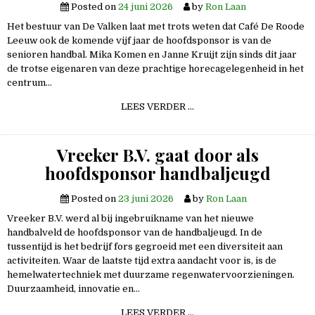
Posted on
24 juni 2026
by
Ron Laan
Het bestuur van De Valken laat met trots weten dat Café De Roode
Leeuw ook de komende vijf jaar de hoofdsponsor is van de
senioren handbal. Mika Komen en Janne Kruijt zijn sinds dit jaar
de trotse eigenaren van deze prachtige horecagelegenheid in het
centrum…
DE
LEES VERDER …
ROODE
LEEUW
HOOFDSPONSOR
HANDBAL
Vreeker B.V. gaat door als
SENIOREN
2026-
hoofdsponsor handbaljeugd
2031
Posted on
23 juni 2026
by
Ron Laan
Vreeker B.V. werd al bij ingebruikname van het nieuwe
handbalveld de hoofdsponsor van de handbaljeugd. In de
tussentijd is het bedrijf fors gegroeid met een diversiteit aan
activiteiten. Waar de laatste tijd extra aandacht voor is, is de
hemelwatertechniek met duurzame regenwatervoorzieningen.
Duurzaamheid, innovatie en…
VREEKER
LEES VERDER …