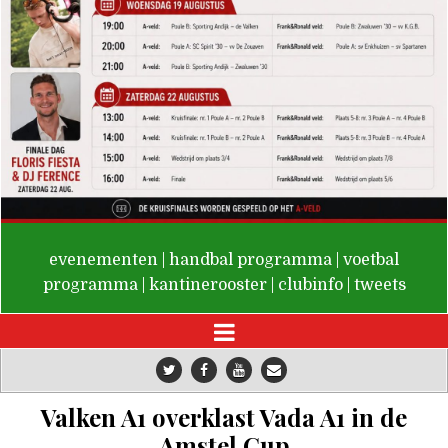
De Valken
evenementen
|
handbal programma
|
voetbal
programma
|
kantinerooster
|
clubinfo
|
tweets
Valken A1 overklast Vada A1 in de
Amstel Cup