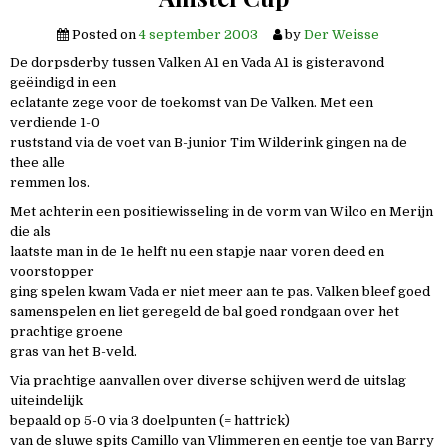
Posted on
4 september 2003
by
Der Weisse
De dorpsderby tussen Valken A1 en Vada A1 is gisteravond
geëindigd in een
eclatante zege voor de toekomst van De Valken. Met een
verdiende 1-0
ruststand via de voet van B-junior Tim Wilderink gingen na de
thee alle
remmen los.
Met achterin een positiewisseling in de vorm van Wilco en Merijn
die als
laatste man in de 1e helft nu een stapje naar voren deed en
voorstopper
ging spelen kwam Vada er niet meer aan te pas. Valken bleef goed
samenspelen en liet geregeld de bal goed rondgaan over het
prachtige groene
gras van het B-veld.
Via prachtige aanvallen over diverse schijven werd de uitslag
uiteindelijk
bepaald op 5-0 via 3 doelpunten (= hattrick)
van de sluwe spits Camillo van Vlimmeren en eentje toe van Barry