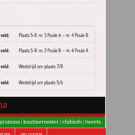
rogramma
|
kantinerooster
|
clubinfo
|
tweets
SORS
INLOGGEN