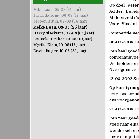
Op doel : Peter
Mike Laan, 05-08 (14 jaar)
Achter : Derek
Sarah de Jong, 06-08 (18 jaar)
Middenveld : Wi
Jeroen Bruin, 07-08 (34 jaar)
Voor : Vincent,
Meike Deen, 08-08 (25 jaar)
Competitiewed
Harry Sierkstra, 08-08 (64 jaar)
Lonneke Dekker, 10-08 (19 jaar)
06-09-2003 De V
Myrthe Klein, 10-08 (17 jaar)
Erwin Ruijter, 10-08 (53 jaar)
Een heel goed 
combinatievoet
We hielden ons 
Overigens verd
13-09-2003 Str
Op kunstgras g
lieten we weini
ons voorgenome
20-09-2003 Dind
Een zeer goede
goed naar elk
wonderschone d
onze competit