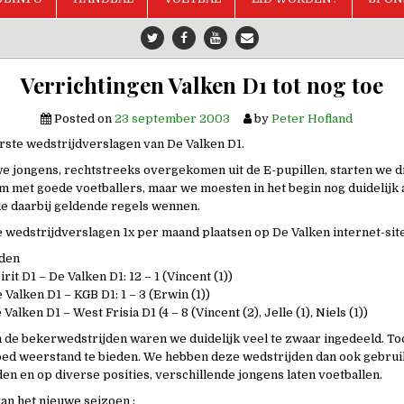
Verrichtingen Valken D1 tot nog toe
Posted on
23 september 2003
by
Peter Hofland
erste wedstrijdverslagen van De Valken D1.
e jongens, rechtstreeks overgekomen uit de E-pupillen, starten we di
m met goede voetballers, maar we moesten in het begin nog duidelijk a
de daarbij geldende regels wennen.
 wedstrijdverslagen 1x per maand plaatsen op De Valken internet-site
den
it D1 – De Valken D1: 12 – 1 (Vincent (1))
Valken D1 – KGB D1: 1 – 3 (Erwin (1))
alken D1 – West Frisia D1 (4 – 8 (Vincent (2), Jelle (1), Niels (1))
n de bekerwedstrijden waren we duidelijk veel te zwaar ingedeeld. T
d weerstand te bieden. We hebben deze wedstrijden dan ook gebruik
en en op diverse posities, verschillende jongens laten voetballen.
van het nieuwe seizoen :