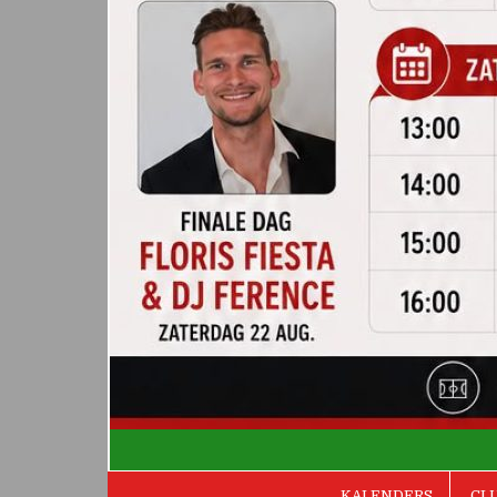
De Valken
KALENDERS
CL