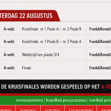
evenementen
|
handbal programma
|
voetbal p
UBINFO
HANDBAL
VOETBAL
LID WORDEN?
SPON