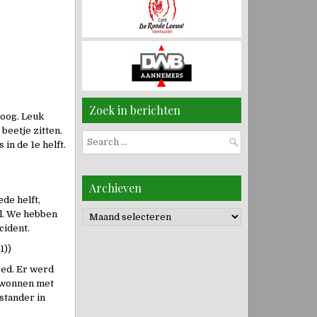
Zoek in berichten
 oog. Leuk
beetje zitten.
Search
in de 1e helft.
for:
Archieven
de helft,
al. We hebben
Archieven
cident.
1))
oed. Er werd
ewonnen met
stander in