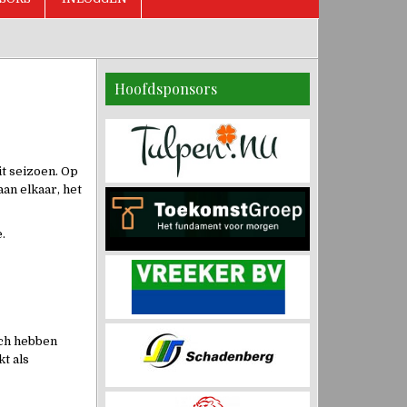
Hoofdsponsors
t seizoen. Op
an elkaar, het
.
och hebben
t als