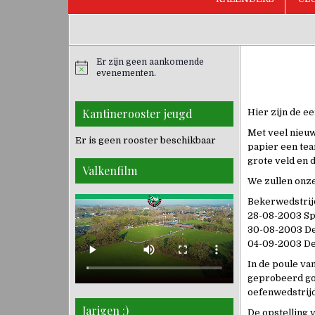
Er zijn geen aankomende
evenementen.
Kantinerooster jeugd
Hier zijn de e
Met veel nieuw
Er is geen rooster beschikbaar
papier een tea
grote veld en 
Valkenfilm
We zullen onze
Bekerwedstrij
28-08-2003 Spir
30-08-2003 De 
04-09-2003 De V
In de poule va
geprobeerd goe
oefenwedstrijd
Jarigen :)
De opstelling 