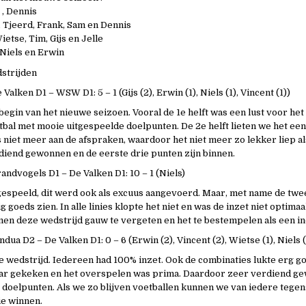
 , Dennis
, Tjeerd, Frank, Sam en Dennis
etse, Tim, Gijs en Jelle
 Niels en Erwin
strijden
alken D1 – WSW D1: 5 – 1 (Gijs (2), Erwin (1), Niels (1), Vincent (1))
begin van het nieuwe seizoen. Vooral de 1e helft was een lust voor het
bal met mooie uitgespeelde doelpunten. De 2e helft lieten we het een 
niet meer aan de afspraken, waardoor het niet meer zo lekker liep als 
iend gewonnen en de eerste drie punten zijn binnen.
andvogels D1 – De Valken D1: 10 – 1 (Niels)
espeeld, dit werd ook als excuus aangevoerd. Maar, met name de twee
g goeds zien. In alle linies klopte het niet en was de inzet niet optima
n deze wedstrijd gauw te vergeten en het te bestempelen als een in
ua D2 – De Valken D1: 0 – 6 (Erwin (2), Vincent (2), Wietse (1), Niels (
 wedstrijd. Iedereen had 100% inzet. Ook de combinaties lukte erg g
aar gekeken en het overspelen was prima. Daardoor zeer verdiend g
oelpunten. Als we zo blijven voetballen kunnen we van iedere tegen
ie winnen.