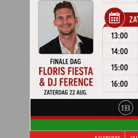
De Valken
KALENDERS
CL