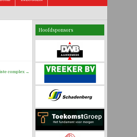
Hoofdsponsors
iste complex →