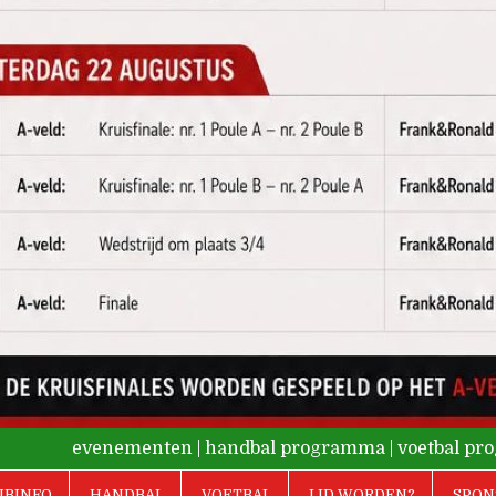
evenementen
|
handbal programma
|
voetbal p
UBINFO
HANDBAL
VOETBAL
LID WORDEN?
SPON