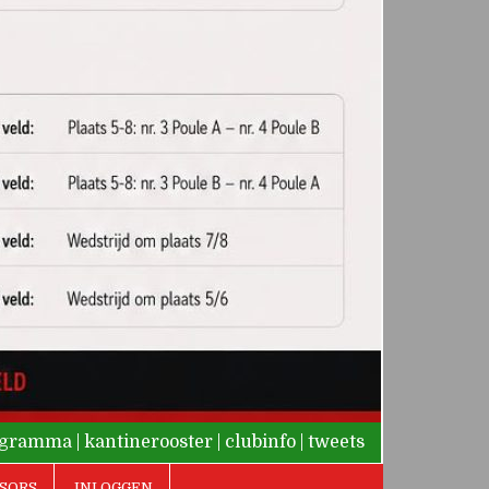
rogramma
|
kantinerooster
|
clubinfo
|
tweets
SORS
INLOGGEN