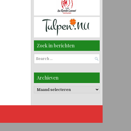
Zoek in berichten
Search
for:
Archieven
Archieven