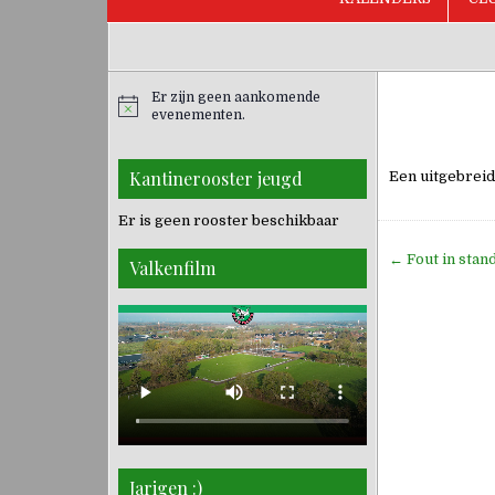
Er zijn geen aankomende
evenementen.
Kantinerooster jeugd
Een uitgebreid
Er is geen rooster beschikbaar
Bericht
← Fout in stan
Valkenfilm
navigati
Jarigen :)