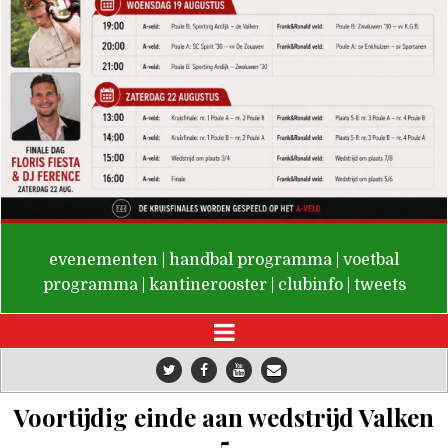
De Valken
evenementen
|
handbal programma
|
voetbal
programma
|
kantinerooster
|
clubinfo
|
tweets
Voortijdig einde aan wedstrijd Valken
5