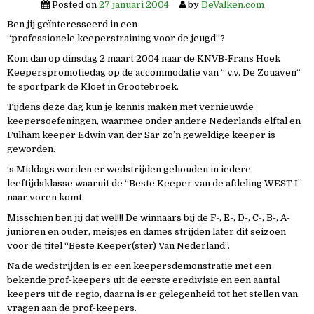
Posted on
27 januari 2004
by
DeValken.com
Ben jij geïnteresseerd in een
“professionele keeperstraining voor de jeugd”?
Kom dan op dinsdag 2 maart 2004 naar de KNVB-Frans Hoek
Keeperspromotiedag op de accommodatie van “ v.v. De Zouaven“
te sportpark de Kloet in Grootebroek.
Tijdens deze dag kun je kennis maken met vernieuwde
keepersoefeningen, waarmee onder andere Nederlands elftal en
Fulham keeper Edwin van der Sar zo’n geweldige keeper is
geworden.
‘s Middags worden er wedstrijden gehouden in iedere
leeftijdsklasse waaruit de “Beste Keeper van de afdeling WEST I”
naar voren komt.
Misschien ben jij dat wel!!! De winnaars bij de F-, E-, D-, C-, B-, A-
junioren en ouder, meisjes en dames strijden later dit seizoen
voor de titel “Beste Keeper(ster) Van Nederland”.
Na de wedstrijden is er een keepersdemonstratie met een
bekende prof-keepers uit de eerste eredivisie en een aantal
keepers uit de regio, daarna is er gelegenheid tot het stellen van
vragen aan de prof-keepers.