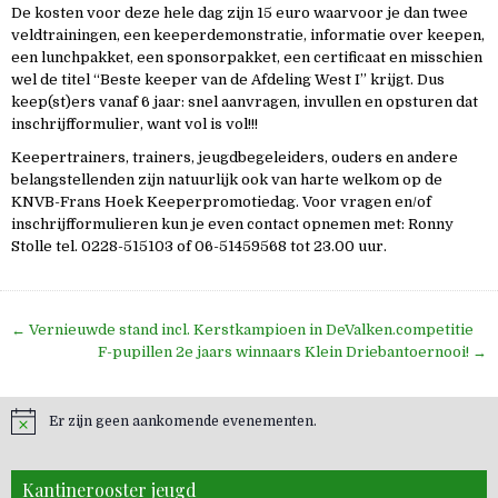
De kosten voor deze hele dag zijn 15 euro waarvoor je dan twee
veldtrainingen, een keeperdemonstratie, informatie over keepen,
een lunchpakket, een sponsorpakket, een certificaat en misschien
wel de titel “Beste keeper van de Afdeling West I” krijgt. Dus
keep(st)ers vanaf 6 jaar: snel aanvragen, invullen en opsturen dat
inschrijfformulier, want vol is vol!!!
Keepertrainers, trainers, jeugdbegeleiders, ouders en andere
belangstellenden zijn natuurlijk ook van harte welkom op de
KNVB-Frans Hoek Keeperpromotiedag. Voor vragen en/of
inschrijfformulieren kun je even contact opnemen met: Ronny
Stolle tel. 0228-515103 of 06-51459568 tot 23.00 uur.
Bericht
← Vernieuwde stand incl. Kerstkampioen in DeValken.competitie
navigatie
F-pupillen 2e jaars winnaars Klein Driebantoernooi! →
Er zijn geen aankomende evenementen.
Kantinerooster jeugd