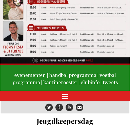
De Valken
evenementen
|
handbal programma
|
voetbal
programma
|
kantinerooster
|
clubinfo
|
tweets
Jeugdkeepersdag