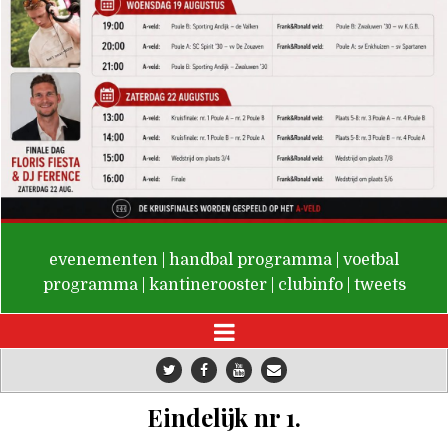
De Valken
evenementen
|
handbal programma
|
voetbal
programma
|
kantinerooster
|
clubinfo
|
tweets
Eindelijk nr 1.