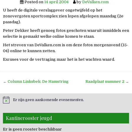
Posted on
14 april 2004
by
DeValken.com
U heeft de digitale verslaggever ongetwijfeld op het
zonovergoten sportcomplex zien lopen afgelopen maandag (2e
paasdag).
Peter Dekker heeft genoeg fotos geschoten waaruit inmiddels een
selectie is gemaakt welke online komen te staan.
Het streven van DeValken.com is om deze fotos morgenavend (15-
04) online te kunnen zetten.
Excuses voor de vertraging maar het is het wachten waard.
Bericht
← Column Linksbek: De Hamstring
Raadplaat nummer 2 →
navigatie
Er zijn geen aankomende evenementen.
Kantinerooster jeugd
Er is geen rooster beschikbaar