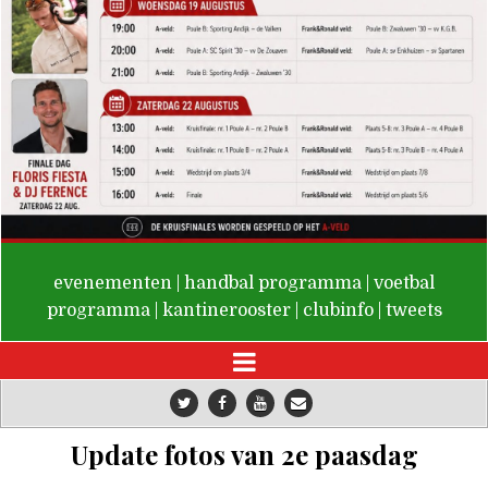
De Valken
evenementen
|
handbal programma
|
voetbal
programma
|
kantinerooster
|
clubinfo
|
tweets
Update fotos van 2e paasdag