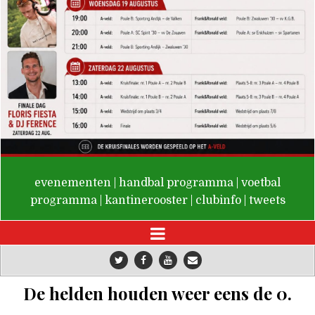
De Valken
evenementen
|
handbal programma
|
voetbal
programma
|
kantinerooster
|
clubinfo
|
tweets
De helden houden weer eens de 0.