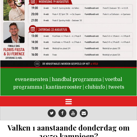
De Valken
evenementen
|
handbal programma
|
voetbal
programma
|
kantinerooster
|
clubinfo
|
tweets
Valken 1 aanstaande donderdag om
20:50 kampioen?