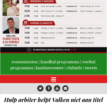
De Valken
evenementen
|
handbal programma
|
voetbal
programma
|
kantinerooster
|
clubinfo
|
tweets
Hulp arbiter helpt Valken niet aan titel