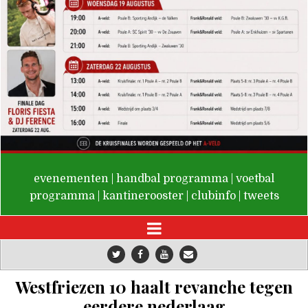
De Valken
evenementen
|
handbal programma
|
voetbal
programma
|
kantinerooster
|
clubinfo
|
tweets
Westfriezen 10 haalt revanche tegen
eerdere nederlaag