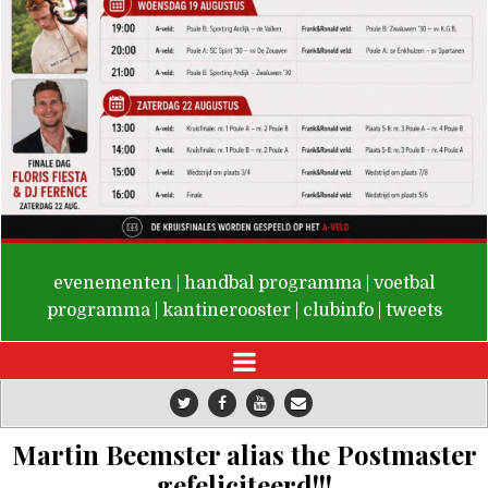
De Valken
evenementen
|
handbal programma
|
voetbal
programma
|
kantinerooster
|
clubinfo
|
tweets
Martin Beemster alias the Postmaster
gefeliciteerd!!!