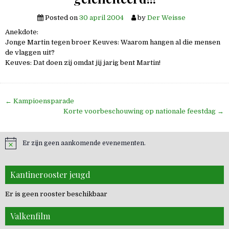
Posted on
30 april 2004
by
Der Weisse
Anekdote:
Jonge Martin tegen broer Keuves: Waarom hangen al die mensen
de vlaggen uit?
Keuves: Dat doen zij omdat jij jarig bent Martin!
Bericht
← Kampioensparade
navigatie
Korte voorbeschouwing op nationale feestdag →
Er zijn geen aankomende evenementen.
Kantinerooster jeugd
Er is geen rooster beschikbaar
Valkenfilm