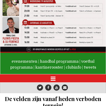
De Valken
evenementen
|
handbal programma
|
voetbal
programma
|
kantinerooster
|
clubinfo
|
tweets
De velden zijn vanaf heden verboden
terrein!