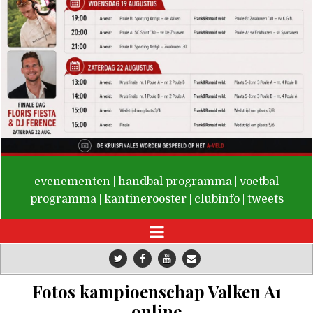
De Valken
evenementen
|
handbal programma
|
voetbal
programma
|
kantinerooster
|
clubinfo
|
tweets
Fotos kampioenschap Valken A1
online