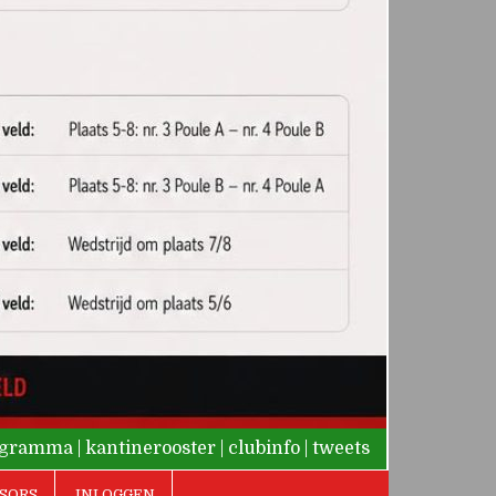
rogramma
|
kantinerooster
|
clubinfo
|
tweets
SORS
INLOGGEN