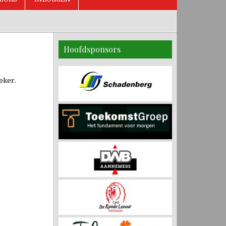
Hoofdsponsors
eker.