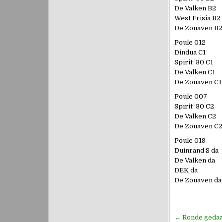
De Valken B2
West Frisia B2
De Zouaven B
Poule 012
Dindua C1
Spirit ’30 C1
De Valken C1
De Zouaven C1
Poule 007
Spirit ’30 C2
De Valken C2
De Zouaven C
Poule 019
Duinrand S da
De Valken da
DEK da
De Zouaven da
Bericht
← Ronde geda