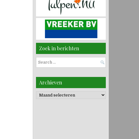
Zoek in berichten
Search
for:
Archieven
Archieven