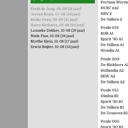
Fortuna Worm
HCSC za2
Sarah de Jong, 06-08 (18 jaar)
HSV 2
Jeroen Bruin, 07-08 (34 jaar)
De Valken 2
Meike Deen, 08-08 (25 jaar)
Harry Sierkstra, 08-08 (64 jaar)
Poule 013
Lonneke Dekker, 10-08 (19 jaar)
KGB A1
Niels Fine, 10-08 (34 jaar)
Spirit ’30 A1
Myrthe Klein, 10-08 (17 jaar)
De Valken A1
Erwin Ruijter, 10-08 (53 jaar)
Woudia A1
Poule 003
De Blokkers A
Hollandia A2
SEW A2
De Valken A2
Poule 015
Dindua B1
Spirit ’30 B1
De Valken B1
De Zouaven B1
Poule 005
Spirit ’30 B2