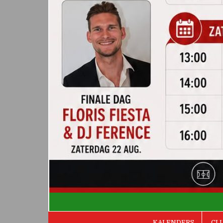
De Valken
KALENDERS
CL