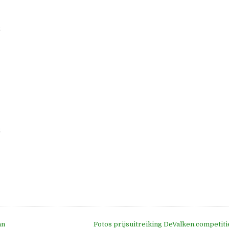
2
2
an
Fotos prijsuitreiking DeValken.competi