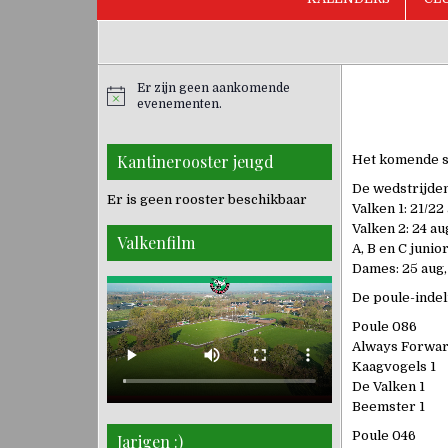
Er zijn geen aankomende
evenementen.
Kantinerooster jeugd
Het komende se
De wedstrijde
Er is geen rooster beschikbaar
Valken 1: 21/22
Valken 2: 24 au
Valkenfilm
A, B en C junio
Dames: 25 aug,
De poule-indeli
Poule 086
Always Forward
Kaagvogels 1
De Valken 1
Beemster 1
Poule 046
Jarigen :)