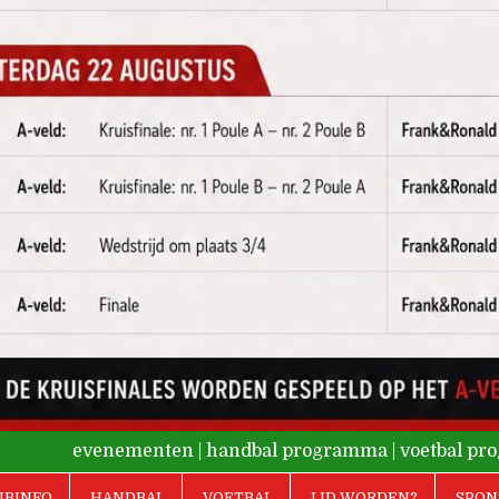
evenementen
|
handbal programma
|
voetbal p
UBINFO
HANDBAL
VOETBAL
LID WORDEN?
SPON