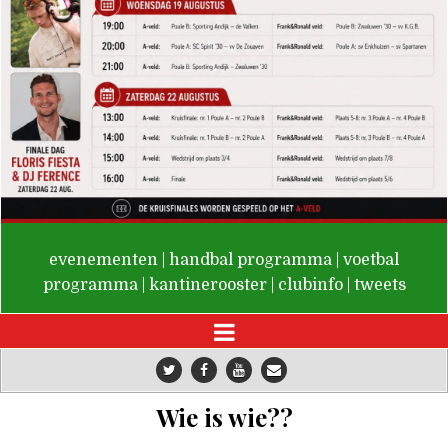
De Valken
evenementen
|
handbal programma
|
voetbal
programma
|
kantinerooster
|
clubinfo
|
tweets
Wie is wie??