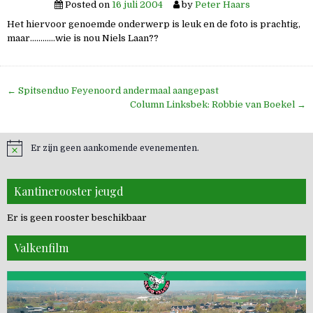
Posted on
16 juli 2004
by
Peter Haars
Het hiervoor genoemde onderwerp is leuk en de foto is prachtig,
maar…………wie is nou Niels Laan??
Bericht
← Spitsenduo Feyenoord andermaal aangepast
navigatie
Column Linksbek: Robbie van Boekel →
Er zijn geen aankomende evenementen.
Kantinerooster jeugd
Er is geen rooster beschikbaar
Valkenfilm