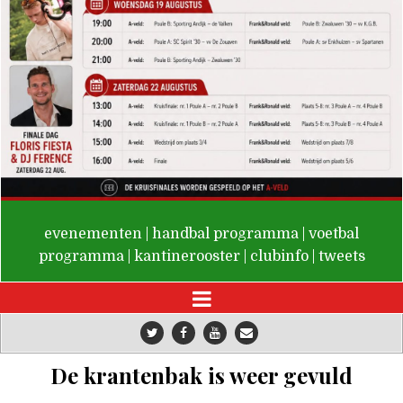
De Valken
evenementen
|
handbal programma
|
voetbal
programma
|
kantinerooster
|
clubinfo
|
tweets
De krantenbak is weer gevuld