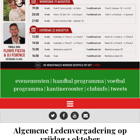
De Valken
evenementen
|
handbal programma
|
voetbal
programma
|
kantinerooster
|
clubinfo
|
tweets
Algemene Ledenvergadering op
vrijdag 1 oktober