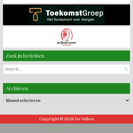
Zoek in berichten
Search
for:
Archieven
Archieven
Copyright © 2026 De Valken
Design by ThemesDNA.com