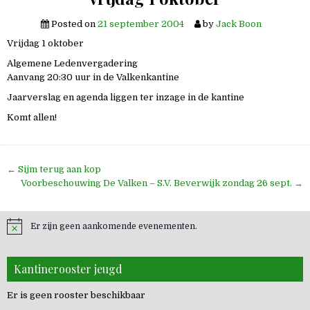
Posted on
21 september 2004
by
Jack Boon
Vrijdag 1 oktober
Algemene Ledenvergadering
Aanvang 20:30 uur in de Valkenkantine
Jaarverslag en agenda liggen ter inzage in de kantine
Komt allen!
Bericht
← Sijm terug aan kop
navigatie
Voorbeschouwing De Valken – S.V. Beverwijk zondag 26 sept. →
Er zijn geen aankomende evenementen.
Kantinerooster jeugd
Er is geen rooster beschikbaar