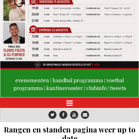
De Valken
evenementen
|
handbal programma
|
voetbal
programma
|
kantinerooster
|
clubinfo
|
tweets
Rangen en standen pagina weer up to
date