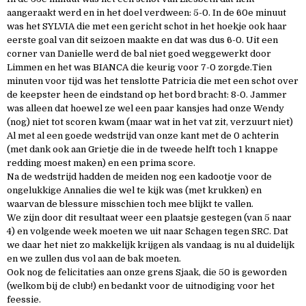
aangeraakt werd en in het doel verdween: 5-0. In de 60e minuut
was het SYLVIA die met een gericht schot in het hoekje ook haar
eerste goal van dit seizoen maakte en dat was dus 6-0. Uit een
corner van Danielle werd de bal niet goed weggewerkt door
Limmen en het was BIANCA die keurig voor 7-0 zorgde.Tien
minuten voor tijd was het tenslotte Patricia die met een schot over
de keepster heen de eindstand op het bord bracht: 8-0. Jammer
was alleen dat hoewel ze wel een paar kansjes had onze Wendy
(nog) niet tot scoren kwam (maar wat in het vat zit, verzuurt niet)
Al met al een goede wedstrijd van onze kant met de 0 achterin
(met dank ook aan Grietje die in de tweede helft toch 1 knappe
redding moest maken) en een prima score.
Na de wedstrijd hadden de meiden nog een kadootje voor de
ongelukkige Annalies die wel te kijk was (met krukken) en
waarvan de blessure misschien toch mee blijkt te vallen.
We zijn door dit resultaat weer een plaatsje gestegen (van 5 naar
4) en volgende week moeten we uit naar Schagen tegen SRC. Dat
we daar het niet zo makkelijk krijgen als vandaag is nu al duidelijk
en we zullen dus vol aan de bak moeten.
Ook nog de felicitaties aan onze grens Sjaak, die 50 is geworden
(welkom bij de club!) en bedankt voor de uitnodiging voor het
feessie.