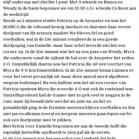
stijf onderaan met slechts 1 punt. Met 3 wissels en Bianca en
Wendy in de basis begonnen we om 10.30 o.l.v. scheids Co Boon aan
de wedstrijd.
Reeds na 2 minuten stuitte Patricia op de keepster en was het
BIANCA die de rebound keurig inschoot en daarmee haar eerste
doelpunt van dit seizoen maakte! We bleven fel en goed
voetballen, wat in de 13e minuut resulteerde in een goede
doelpoging van Danielle, maar haar schot leverde slechts een
corner op. In de 20e minuut was het na een pass van Wendy, Myra
die ouderwets vanaf de zijkant de bal over de keepster liet zeilen:
2-0. Onmiddellijk daarna was het Patricia die uit een voorzet van
Myra de 3-0 kon binnentikken. In de 25e minuut kwam Limmen er
voor het eerst gevaarlijk uit, maar deze aanval werd afgefloten
wegens buitenspel. Na een halfuur was het uit een corner van
Patricia opnieuw Myra die scoorde: 4-0 wat ook de ruststand was.
Vanzelfsprekend had de trainer niet zo gek veel te zeggen in de
rust, maar hij benadrukte wel dat we juist nu, nu het zo
gemakkelijk ging in de formatie moesten blijven voetballen en dus
niet jan en alleman overal en nergens moesten gaan lopen om bv.
ook een doelpuntje mee te pikken.
Met Sylvia voor Danielle begonnen we aan de tweede helft die
eigenlijk hetzelfde spelbeeld te zien gaf als de eerste.
In de 55e minuut was het een schot van Liesbeth dat licht