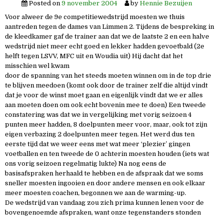
Posted on
9 november 2004
by
Hennie Bezuijen
Voor alweer de 9e competitiewedstrijd moesten we thuis
aantreden tegen de dames van Limmen 2. Tijdens de bespreking in
de kleedkamer gaf de trainer aan dat we de laatste 2 en een halve
wedstrijd niet meer echt goed en lekker hadden gevoetbald (2e
helft tegen LSVV, MFC uit en Woudia uit) Hij dacht dat het
misschien wel kwam
door de spanning van het steeds moeten winnen om in de top drie
te blijven meedoen (komt ook door de trainer zelf die altijd vindt
dat je voor de winst moet gaan en eigenlijk vindt dat we er alles
aan moeten doen om ook echt bovenin mee te doen) Een tweede
constatering was dat we in vergelijking met vorig seizoen 4
punten meer hadden, 8 doelpunten meer voor, maar, ook tot zijn
eigen verbazing 2 doelpunten meer tegen. Het werd dus ten
eerste tijd dat we weer eens met wat meer ‘plezier’ gingen
voetballen en ten tweede de 0 achterin moesten houden (iets wat
ons vorig seizoen regelmatig lukte) Na nog eens de
basisafspraken herhaald te hebben en de afspraak dat we soms
sneller moesten ingooien en door andere mensen en ook elkaar
meer moesten coachen, begonnen we aan de warming-up.
De wedstrijd van vandaag zou zich prima kunnen lenen voor de
bovengenoemde afspraken, want onze tegenstanders stonden