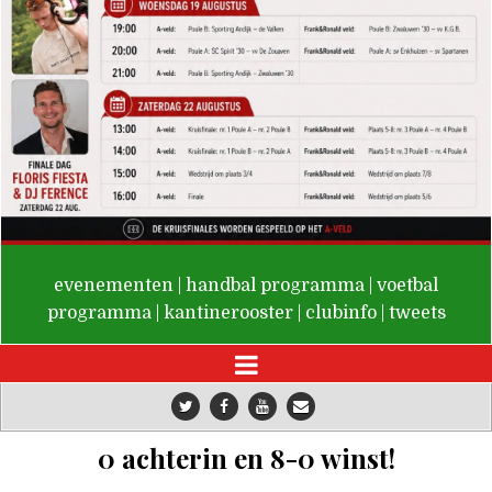
De Valken
evenementen
|
handbal programma
|
voetbal
programma
|
kantinerooster
|
clubinfo
|
tweets
0 achterin en 8-0 winst!