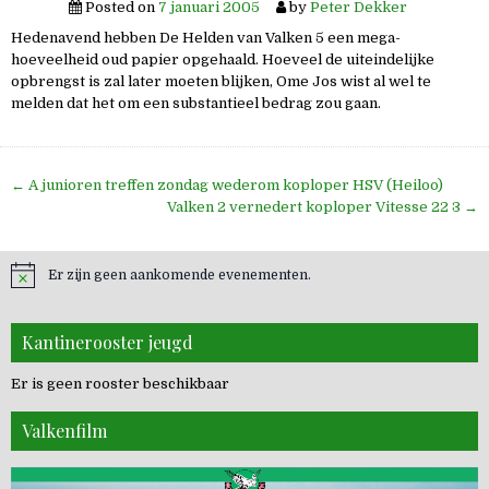
Posted on
7 januari 2005
by
Peter Dekker
Hedenavend hebben De Helden van Valken 5 een mega-
hoeveelheid oud papier opgehaald. Hoeveel de uiteindelijke
opbrengst is zal later moeten blijken, Ome Jos wist al wel te
melden dat het om een substantieel bedrag zou gaan.
Bericht
← A junioren treffen zondag wederom koploper HSV (Heiloo)
navigatie
Valken 2 vernedert koploper Vitesse 22 3 →
Er zijn geen aankomende evenementen.
Kantinerooster jeugd
Er is geen rooster beschikbaar
Valkenfilm