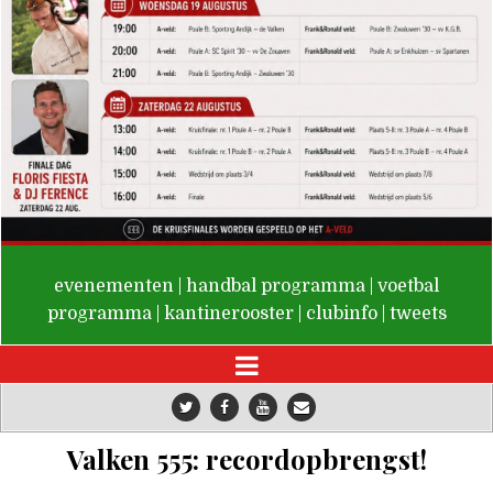
De Valken
evenementen
|
handbal programma
|
voetbal
programma
|
kantinerooster
|
clubinfo
|
tweets
Valken 555: recordopbrengst!