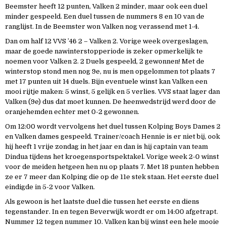
Beemster heeft 12 punten, Valken 2 minder, maar ook een duel
minder gespeeld. Een duel tussen de nummers 8 en 10 van de
ranglijst. In de Beemster won Valken nog verassend met 1-4.
Dan om half 12 VVS ’46 2 – Valken 2. Vorige week overgeslagen,
maar de goede nawinterstopperiode is zeker opmerkelijk te
noemen voor Valken 2. 2 Duels gespeeld, 2 gewonnen! Met de
winterstop stond men nog 9e, nu is men opgelommen tot plaats 7
met 17 punten uit 14 duels. Bijn eventuele winst kan Valken een
mooi rijtje maken: 5 winst, 5 gelijk en 5 verlies. VVS staat lager dan
Valken (9e) dus dat moet kunnen. De heenwedstrijd werd door de
oranjehemden echter met 0-2 gewonnen.
Om 12:00 wordt vervolgens het duel tussen Kolping Boys Dames 2
en Valken dames gespeeld. Trainer/coach Hennie is er niet bij, ook
hij heeft 1 vrije zondag in het jaar en dan is hij captain van team
Dindua tijdens het kroegensportspektakel. Vorige week 2-0 winst
voor de meiden hetgeen hen nu op plaats 7. Met 18 punten hebben
ze er 7 meer dan Kolping die op de 11e stek staan. Het eerste duel
eindigde in 5-2 voor Valken.
Als gewoon is het laatste duel die tussen het eerste en diens
tegenstander. In en tegen Beverwijk wordt er om 14:00 afgetrapt.
Nummer 12 tegen nummer 10. Valken kan bij winst een hele mooie