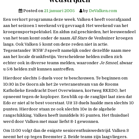
Posted on
21 januari 2005
by
DeValken.com
Een verkort programma deze week. Valken 4 heeft voorafgaand
aan het seizoen 1 weekend vrij gevraagd: Het weekend van het
kroegensportspektakel. En aldus zal geschieden, het leeuwendeel
van het team komt onder de naam
All Stars
de Venhuizer kroegen
langs. Ook Valken 5 komt om deze reden niet in actie.
Tegenstander
WSW 3
speelt namelijk onder dezelfde naam mee
aan het locale drankfestijn. Verscheidene helden zullen zich
echter ook in diverse teams melden, waaronder
Je Smoel
, alwaar
u 5/6 helden zult kunnen aantreffen.
Hierdoor slechts 5 duels voor te beschouwen. Te beginnen om
10:30 in De Goorn als het 2e veteranenteam van de Rooms
Katholieke Eendracht Doet Overwinnen, kortweg RKEDO, het
opneemt tegen de koploper. Een blik op de ranglijst laat zien dat
Edo er niet al te best voorstaat. Uit 13 duels haalde men slechts 10
punten. Hierdoor staan ze ook slechts 10e in de algehele
rangschikking. Valken heeft inmiddels 35 punten. Het thuisduel
werd door Valken met maar liefst 8-1 gewonnen.
Om 11:00 volgt dan de enigste seniorenthuiswedstrijd. Valken 3
neemt het op tegen Beemster 2. Beide teams zijn laagvliegers.