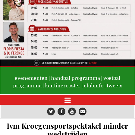
De Valken
evenementen
|
handbal programma
|
voetbal
programma
|
kantinerooster
|
clubinfo
|
tweets
Ivm Kroegensportspektakel minder
wedstrijden