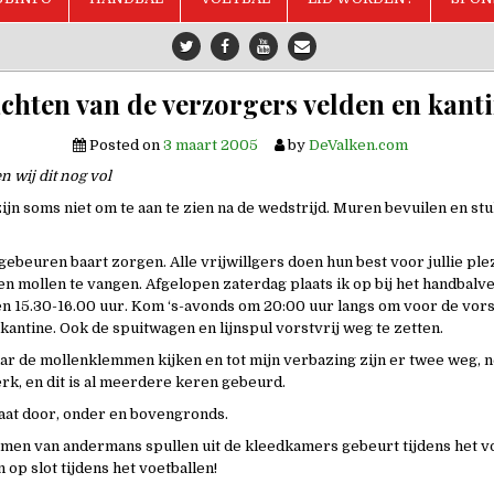
chten van de verzorgers velden en kant
Posted on
3 maart 2005
by
DeValken.com
 wij dit nog vol
jn soms niet om te aan te zien na de wedstrijd. Muren bevuilen en stu
ebeuren baart zorgen. Alle vrijwillgers doen hun best voor jullie plez
ren mollen te vangen. Afgelopen zaterdag plaats ik op bij het handbalve
 15.30-16.00 uur. Kom ‘s-avonds om 20:00 uur langs om voor de vors
kantine. Ook de spuitwagen en lijnspul vorstvrij weg te zetten.
ar de mollenklemmen kijken en tot mijn verbazing zijn er twee weg, n
erk, en dit is al meerdere keren gebeurd.
aat door, onder en bovengronds.
en van andermans spullen uit de kleedkamers gebeurt tijdens het vo
op slot tijdens het voetballen!