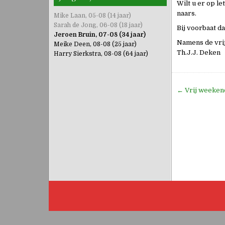
Wilt u er op le
naars.
Mike Laan, 05-08 (14 jaar)
Sarah de Jong, 06-08 (18 jaar)
Bij voorbaat d
Jeroen Bruin, 07-08 (34 jaar)
Namens de vrij
Meike Deen, 08-08 (25 jaar)
Th.J.J. Deken
Harry Sierkstra, 08-08 (64 jaar)
Bericht
← Vrij weeken
navigati