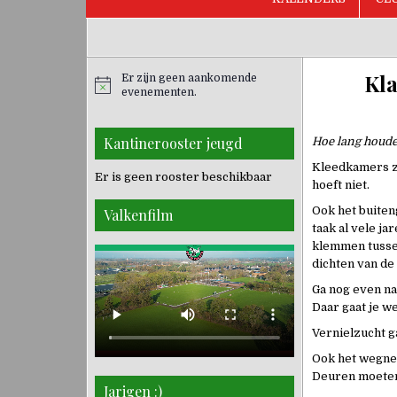
Kla
Er zijn geen aankomende
evenementen.
Kantinerooster jeugd
Hoe lang houden
Kleedkamers zi
Er is geen rooster beschikbaar
hoeft niet.
Ook het buiteng
Valkenfilm
taak al vele ja
klemmen tussen
dichten van de 
Ga nog even na
Daar gaat je w
Vernielzucht g
Ook het wegnem
Deuren moeten 
Jarigen :)