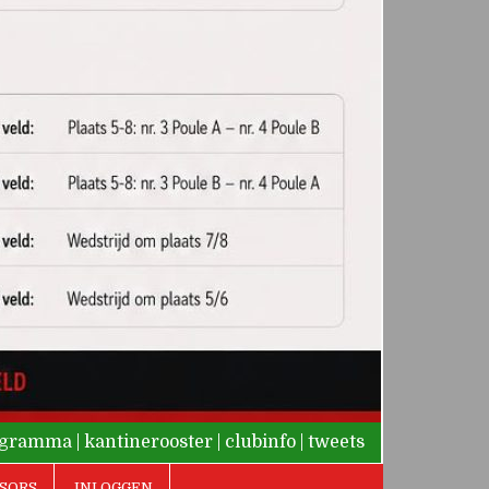
rogramma
|
kantinerooster
|
clubinfo
|
tweets
SORS
INLOGGEN