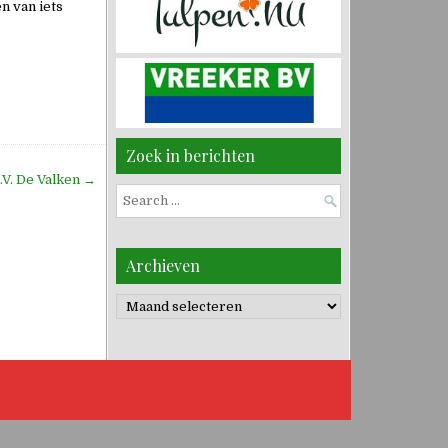
n van iets
Zoek in berichten
.V. De Valken →
Search
for:
Archieven
Archieven