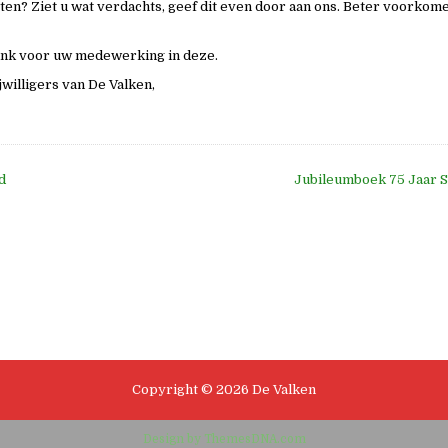
tten? Ziet u wat verdachts, geef dit even door aan ons. Beter voorkome
ank voor uw medewerking in deze.
willigers van De Valken,
d
Jubileumboek 75 Jaar S
e
Copyright © 2026 De Valken
Design by ThemesDNA.com