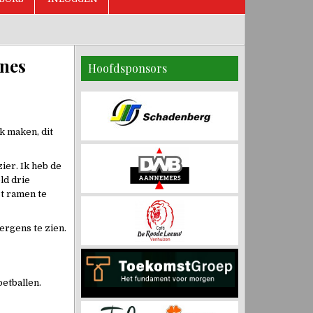
ines
Hoofdsponsors
k maken, dit
ier. Ik heb de
ld drie
t ramen te
ergens te zien.
etballen.