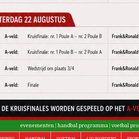
evenementen
|
handbal programma
|
voetbal p
UBINFO
HANDBAL
VOETBAL
LID WORDEN?
SPON