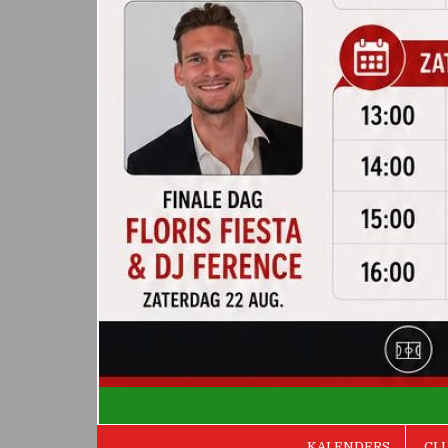
De Valken
KALENDERS
CL