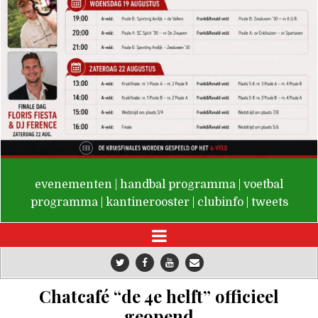
De Valken
evenementen
|
handbal programma
|
voetbal
programma
|
kantinerooster
|
clubinfo
|
tweets
Chatcafé “de 4e helft” officieel
geopend