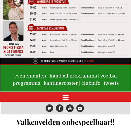
De Valken
evenementen
|
handbal programma
|
voetbal
programma
|
kantinerooster
|
clubinfo
|
tweets
Valkenvelden onbespeelbaar!!