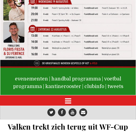
De Valken
evenementen
|
handbal programma
|
voetbal
programma
|
kantinerooster
|
clubinfo
|
tweets
Valken trekt zich terug uit WF-Cup