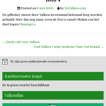
Posted on
8 mei 2005
by
DeValken.com
De gifbeker moest door Valken nu eenmaal helemaal leeg worden
gehaald. Hier dan nog maar even de foto’s vanuit Obdam van het
duel tegen
Flamingo’s
.
Bericht
← Doek valt voor Valken
navigatie
Oud Valken 1 wint opnieuw Time Out bokaal →
Er zijn geen aankomende evenementen.
Kantinerooster jeugd
Er is geen rooster beschikbaar
Valkenfilm