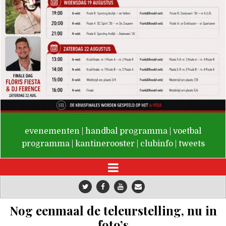
De Valken
evenementen
|
handbal programma
|
voetbal
programma
|
kantinerooster
|
clubinfo
|
tweets
Nog eenmaal de teleurstelling, nu in
foto’s