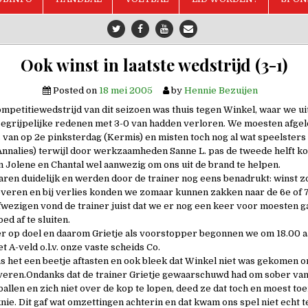
Ook winst in laatste wedstrijd (3-1)
Posted on
18 mei 2005
by
Hennie Bezuijen
ompetitiewedstrijd van dit seizoen was thuis tegen Winkel, waar we ui
egrijpelijke redenen met 3-0 van hadden verloren. We moesten afge
s van op 2e pinksterdag (Kermis) en misten toch nog al wat speelsters 
nnalies) terwijl door werkzaamheden Sanne L. pas de tweede helft k
 Jolene en Chantal wel aanwezig om ons uit de brand te helpen.
ren duidelijk en werden door de trainer nog eens benadrukt: winst z
everen en bij verlies konden we zomaar kunnen zakken naar de 6e of 7
fwezigen vond de trainer juist dat we er nog een keer voor moesten g
ed af te sluiten.
r op doel en daarom Grietje als voorstopper begonnen we om 18.00 a
t A-veld o.l.v. onze vaste scheids Co.
as het een beetje aftasten en ook bleek dat Winkel niet was gekomen
everen.Ondanks dat de trainer Grietje gewaarschuwd had om sober van
ballen en zich niet over de kop te lopen, deed ze dat toch en moest toe
knie. Dit gaf wat omzettingen achterin en dat kwam ons spel niet echt 