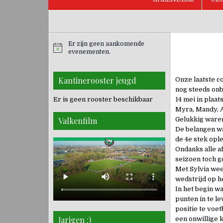
Er zijn geen aankomende
evenementen.
Kantinerooster jeugd
Onze laatste c
nog steeds onb
Er is geen rooster beschikbaar
14 mei in plaat
Myra, Mandy, A
Valkenfilm
Gelukkig waren
De belangen wa
de 4e stek opl
Ondanks alle a
seizoen toch go
Met Sylvia wee
wedstrijd op he
In het begin w
punten in te l
positie te voet
Jarigen :)
een onwillige 