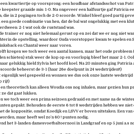
en kwartiertje op voorsprong: een houdbaar afstandsschot van Patri
e keepster graaide mis: 1-0. Na ongeveer een halfuurtje gaf Patricia e
a, die in 2 pogingen toch de 2-0 scoorde. Winkel bleef goed partij gev
a een goede combinatie van hen, dat de bal wat ongelukkig met een klut
verdween: 2-1 wat ook de ruststand was.
de trainer er nog niet helemaal gerust op en zei dat we er nog niet war
terin de opstelling, waardoor Guda voorstopper kwam te spelen en 
nksback en Chantal weer naar voren.
elft kregen we toch weer een aantal kansen, maar het oude probleem (
llen schieten) stak weer de kop op en voorlopig bleef het maar 2-1. Oo
aar gelukkig hield Sylvia het hoofd koel. Na 20 minuten ging Patricia 
 scoorde beheerst de 3-1 (haar 26e doelpunt in 24 wedstrijden!!)
 eigenlijk wel gespeeld en wonnen we dus ook onze laatste wedstrijd 
rij!)
 en theoretisch kan alleen Woudia ons nog inhalen, maar gezien hun
t ze dat gaat lukken.
en we toch weer een prima seizoen gedraaid en met name na de wint
unten gepakt. Behouden de eerste 6 tot 8 wedstrijden hebben we niet
t de koppositie, omdat Koedijk en LSVV er boven uitstaken. Een van 
orden, maar heeft wel zo’n 60 ! punten nodig.
 het 3-landen damesvoetbaltoernooi in Landgraaf en op 5 juni a.s n