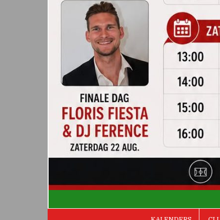
De Valken
KALENDERS
CL