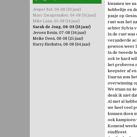
kwamen we na e
Jesper Bot, 04-08 (33 jaar)
hobbeltje en d
Marc Zwagemaker, 04-08 (31 jaar)
pasje op Gesin
Mike Laan, 05-08 (14 jaar)
rust was het n
Sarah de Jong, 06-08 (18 jaar)
achter Sylvia 
Jeroen Bruin, 07-08 (34 jaar)
In de rust was 
Meike Deen, 08-08 (25 jaar)
veranderde ach
Harry Sierkstra, 08-08 (64 jaar)
gewoon weer li
In de tweede h
ook te hard wi
het proberen m
keepster af en
Daarna was het
overwinning op 
We staan nu 4e
denk ik niet da
Al met al hebb
we heel veel p
kunnen doen me
ook kampioen w
Komend weekend
eindfeest.