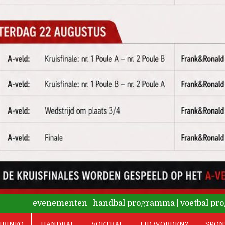
evenementen
|
handbal programma
|
voetbal p
UBINFO
HANDBAL
VOETBAL
LID WORDEN?
SPON