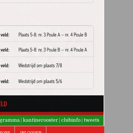
rogramma
|
kantinerooster
|
clubinfo
|
tweets
SORS
INLOGGEN