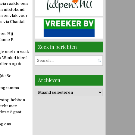
cia raakte een
en uitstekend
en en vlak voor
s via Chantal
en. Hij
Sanne B.
Zoek in berichten
te snel en vaak
k Winkel bleef
Search
alleen op de
for:
(de 5e
Archieven
 programma
Archieven
erstop hebben
 echt mee
deze 2 gaat
og ons