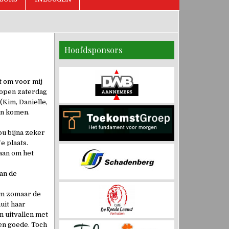
Hoofdsponsors
t om voor mij
lopen zaterdag
(Kim, Danielle,
on komen.
ou bijna zeker
e plaats.
aan om het
an de
 om zomaar de
uit haar
n uitvallen met
ten goede. Toch