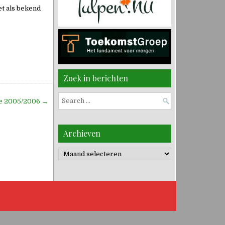
et als bekend
Zoek in berichten
Search
ie 2005/2006 →
for:
Archieven
Archieven