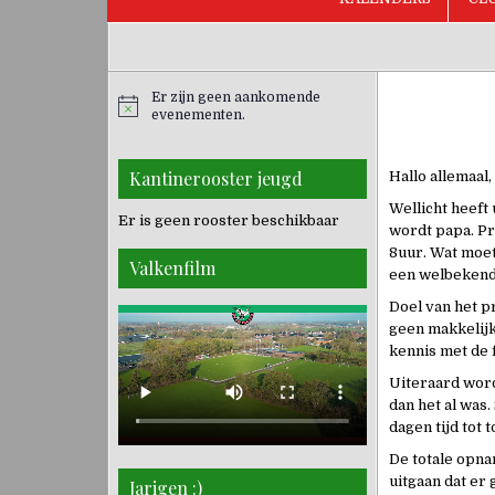
Er zijn geen aankomende
evenementen.
Kantinerooster jeugd
Hallo allemaal,
Wellicht heeft
Er is geen rooster beschikbaar
wordt papa. P
8uur. Wat moet
Valkenfilm
een welbekend 
Doel van het p
geen makkelijk
kennis met de 
Uiteraard word
dan het al was
dagen tijd tot
De totale opna
uitgaan dat er
Jarigen :)