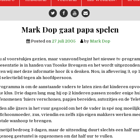
Mark Dop gaat papa spelen
Posted on
27 juli 2005
by
Mark Dop
 u al voorstukjes gezien, maar vanavond begint het nieuwe tv-program
resentatie is in handen van Tooske Breugem en het wordt uitgezond
en wij met deze informatie hoor ik u denken. Nou, in aflevering 3, op 
selectielid tegen als hoofdpersoon.
rogramma is om de aanstaande vaders te laten zien dat kinderen opv
e klus. Drie dagen lang mag hij op 2 kinderen passen zonder enige hul
fenomenen ‘luiers verschonen, papjes bereiden, autozitjes en de Tele
en alle ijzers in het vuur gegooid om het de vader in spé nog moeilij
. Schoonmoeder, zus, vriendin en zelfs zijn eigen makkers werken me
 totale wanhoop te brengen.
metijd bedroeg 3 dagen, maar de uitzending duurt slechts een half uur
 genoeg gestuntel is opgenomen om dat half uur te vullen.