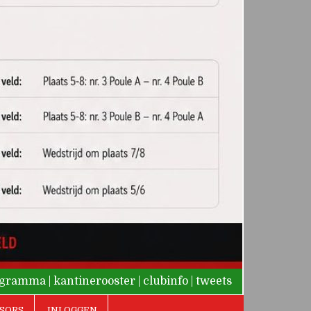
rogramma
|
kantinerooster
|
clubinfo
|
tweets
SORS
INLOGGEN