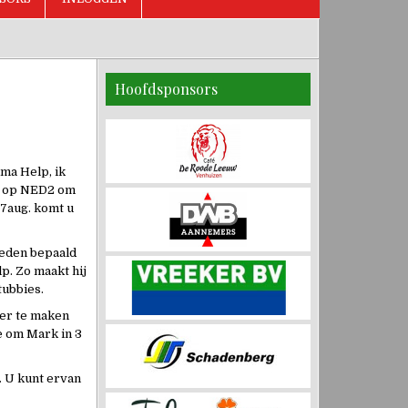
Hoofdsponsors
ma Help, ik
en op NED2 om
17aug. komt u
oeden bepaald
p. Zo maakt hij
tubbies.
ker te maken
e om Mark in 3
. U kunt ervan