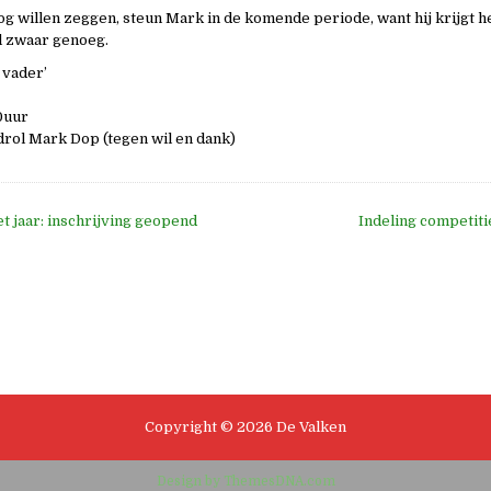
nog willen zeggen, steun Mark in de komende periode, want hij krijgt h
l zwaar genoeg.
 vader’
0uur
drol Mark Dop (tegen wil en dank)
t jaar: inschrijving geopend
Indeling competit
e
Copyright © 2026 De Valken
Design by ThemesDNA.com