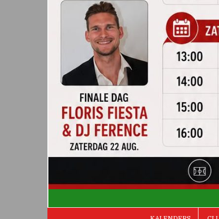
De Valken
KALENDERS
CL