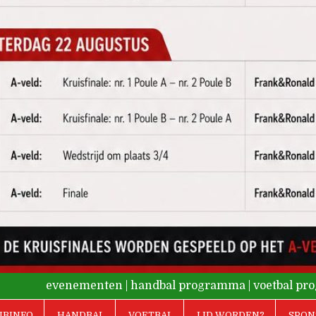
evenementen
|
handbal programma
|
voetbal p
UBINFO
HANDBAL
VOETBAL
LID WORDEN?
SPON