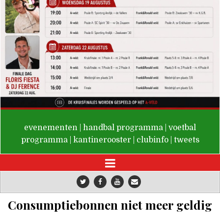
De Valken
evenementen
|
handbal programma
|
voetbal
programma
|
kantinerooster
|
clubinfo
|
tweets
Consumptiebonnen niet meer geldig