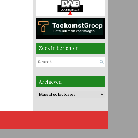
Zoek in berichten
Search
for:
Archieven
Archieven