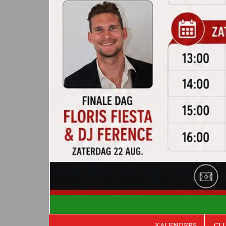
De Valken
KALENDERS
CL