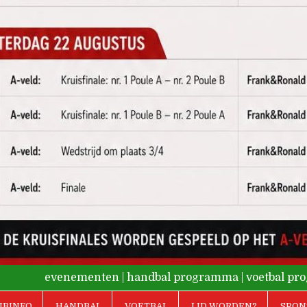
evenementen
|
handbal programma
|
voetbal p
UBINFO
HANDBAL
VOETBAL
LID WORDEN?
SPON