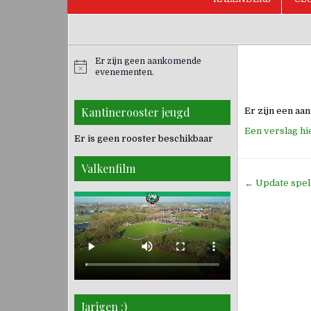
Er zijn geen aankomende
evenementen.
Kantinerooster jeugd
Er zijn een aan
Een verslag hi
Er is geen rooster beschikbaar
Valkenfilm
Bericht
← Update spel
navigati
Jarigen :)