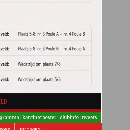
rogramma
|
kantinerooster
|
clubinfo
|
tweets
SORS
INLOGGEN