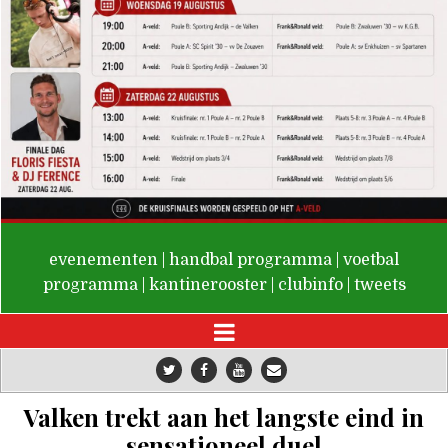
De Valken
evenementen
|
handbal programma
|
voetbal
programma
|
kantinerooster
|
clubinfo
|
tweets
Valken trekt aan het langste eind in
sensationeel duel