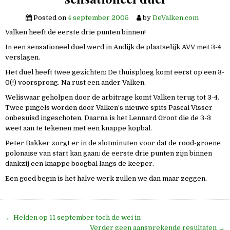
Posted on
4 september 2005
by
DeValken.com
Valken heeft de eerste drie punten binnen!
In een sensationeel duel werd in Andijk de plaatselijk AVV met 3-4
verslagen.
Het duel heeft twee gezichten: De thuisploeg komt eerst op een 3-
0(!) voorsprong. Na rust een ander Valken.
Weliswaar geholpen door de arbitrage komt Valken terug tot 3-4.
Twee pingels worden door Valken’s nieuwe spits Pascal Visser
onbesuisd ingeschoten. Daarna is het Lennard Groot die de 3-3
weet aan te tekenen met een knappe kopbal.
Peter Bakker zorgt er in de slotminuten voor dat de rood-groene
polonaise van start kan gaan: de eerste drie punten zijn binnen
dankzij een knappe boogbal langs de keeper.
Een goed begin is het halve werk zullen we dan maar zeggen.
Bericht
← Helden op 11 september toch de wei in
Verder geen aansprekende resultaten →