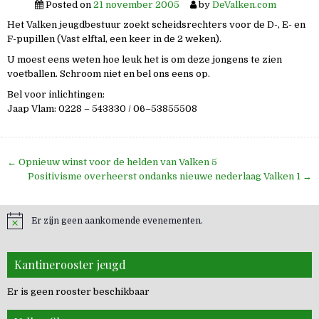
Posted on
21 november 2005
by
DeValken.com
Het Valken jeugdbestuur zoekt scheidsrechters voor de D-, E- en
F-pupillen (Vast elftal, een keer in de 2 weken).
U moest eens weten hoe leuk het is om deze jongens te zien
voetballen. Schroom niet en bel ons eens op.
Bel voor inlichtingen:
Jaap Vlam: 0228 – 543330 / 06–53855508
Bericht
← Opnieuw winst voor de helden van Valken 5
navigatie
Positivisme overheerst ondanks nieuwe nederlaag Valken 1 →
Er zijn geen aankomende evenementen.
Kantinerooster jeugd
Er is geen rooster beschikbaar