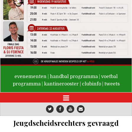
De Valken
evenementen
|
handbal programma
|
voetbal
programma
|
kantinerooster
|
clubinfo
|
tweets
Jeugdscheidsrechters gevraagd