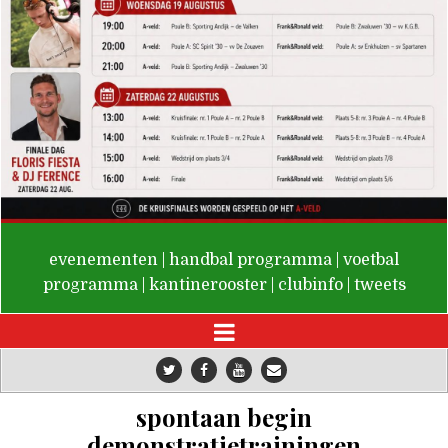
De Valken
evenementen
|
handbal programma
|
voetbal
programma
|
kantinerooster
|
clubinfo
|
tweets
spontaan begin
demonstratietrainingen