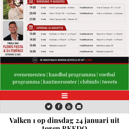
De Valken
evenementen
|
handbal programma
|
voetbal
programma
|
kantinerooster
|
clubinfo
|
tweets
Valken 1 op dinsdag 24 januari uit
tegen RKEDO