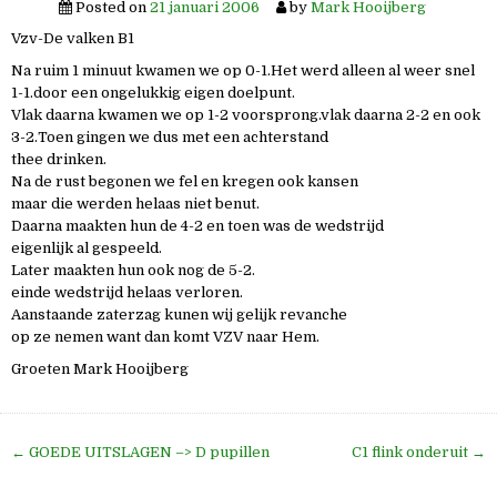
Posted on
21 januari 2006
by
Mark Hooijberg
Vzv-De valken B1
Na ruim 1 minuut kwamen we op 0-1.Het werd alleen al weer snel
1-1.door een ongelukkig eigen doelpunt.
Vlak daarna kwamen we op 1-2 voorsprong.vlak daarna 2-2 en ook
3-2.Toen gingen we dus met een achterstand
thee drinken.
Na de rust begonen we fel en kregen ook kansen
maar die werden helaas niet benut.
Daarna maakten hun de 4-2 en toen was de wedstrijd
eigenlijk al gespeeld.
Later maakten hun ook nog de 5-2.
einde wedstrijd helaas verloren.
Aanstaande zaterzag kunen wij gelijk revanche
op ze nemen want dan komt VZV naar Hem.
Groeten Mark Hooijberg
Bericht
← GOEDE UITSLAGEN –> D pupillen
C1 flink onderuit →
navigatie