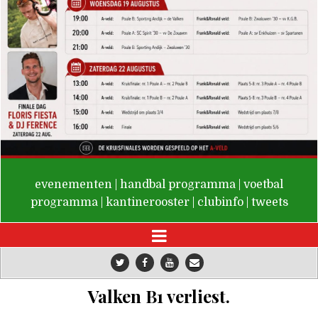
De Valken
evenementen
|
handbal programma
|
voetbal
programma
|
kantinerooster
|
clubinfo
|
tweets
Valken B1 verliest.