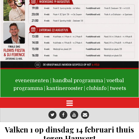
De Valken
evenementen
|
handbal programma
|
voetbal
programma
|
kantinerooster
|
clubinfo
|
tweets
Valken 1 op dinsdag 14 februari thuis
tegen Hauwert