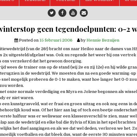
winterstop geen tegendoelpunten: 0-2 w
Posted on
15 februari 2006
by
Hennie Bezuijen
tiewedstrijd (van de 26!) bracht ons naar Heiloo naar de dames van H
s 2x uitgesteld/afgelast was. Ook nu regende het weer bij ons vertrek
s ons verzekerd dat het gewoon doorging.
jd wees de trainer ons op de stand (wij 2e en zij 12e) en hij wilde graa
t terugzien in de wedstrijd. We moesten dus na een goede warming-up
 snel mogelijk proberen de 0-1 te maken, want hoe langer het 0-0 zou 
 zou worden.
t onze normale verdediging en Myra en Jolene begonnen als wissel, 
dy er niet waren.
een kunstgrasveld, wat er fraai en groen uitzag en ook nog eens in de
ehoorlijk koud was. Of het hier aan lag of toch een beetje onderschatt
 eerste halfuur was er weliswaar een klassenverschil te zien, maar we
ap aan de wedstrijd en elke bal die Sylvia of Kim in het spel brachte
lijks het duel aangingen en als we dat wel deden, verloren we het. Zo
 moeilijk voetballen en dat bleek dus, want de eerste 30 minuten war