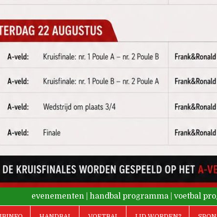
evenementen
|
handbal programma
|
voetbal p
UBINFO
HANDBAL
VOETBAL
LID WORDEN?
SPON