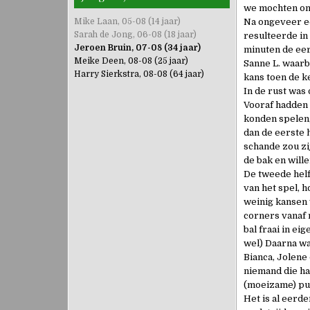
we mochten onz
Mike Laan, 05-08 (14 jaar)
Na ongeveer ee
Sarah de Jong, 06-08 (18 jaar)
resulteerde in
Jeroen Bruin, 07-08 (34 jaar)
minuten de eer
Meike Deen, 08-08 (25 jaar)
Sanne L. waarb
Harry Sierkstra, 08-08 (64 jaar)
kans toen de k
In de rust was
Vooraf hadden w
konden spelen,
dan de eerste 
schande zou zi
de bak en wille
De tweede helf
van het spel, 
weinig kansen 
corners vanaf 
bal fraai in e
wel) Daarna w
Bianca, Jolene
niemand die ha
(moeizame) pu
Het is al eerd