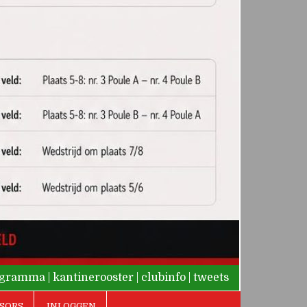
rogramma
|
kantinerooster
|
clubinfo
|
tweets
SORS
INLOGGEN