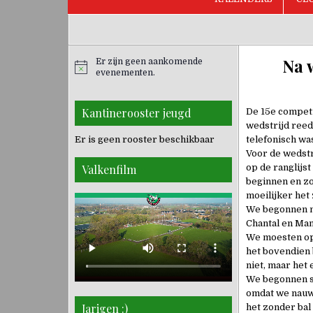
Na 
Er zijn geen aankomende
evenementen.
Kantinerooster jeugd
De 15e competi
wedstrijd reed
Er is geen rooster beschikbaar
telefonisch wa
Voor de wedstri
Valkenfilm
op de ranglijs
beginnen en zo
moeilijker het
We begonnen me
Chantal en Man
We moesten op 
het bovendien b
niet, maar het
We begonnen sl
omdat we nauwe
Jarigen :)
het zonder bal