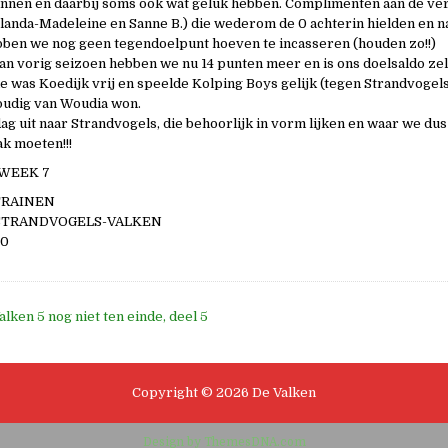
nnen en daarbij soms ook wat geluk hebben. Complimenten aan de ve
landa-Madeleine en Sanne B.) die wederom de 0 achterin hielden en n
ben we nog geen tegendoelpunt hoeven te incasseren (houden zo!!)
an vorig seizoen hebben we nu 14 punten meer en is ons doelsaldo zel
e was Koedijk vrij en speelde Kolping Boys gelijk (tegen Strandvogels)
udig van Woudia won.
 uit naar Strandvogels, die behoorlijk in vorm lijken en waar we d
ak moeten!!!
WEEK 7
 TRAINEN
0 STRANDVOGELS-VALKEN
00
ken 5 nog niet ten einde, deel 5
e
Copyright © 2026 De Valken
Design by ThemesDNA.com