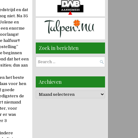
dstrijd en dat
nog niet. Na 35
-Jolene en
og een enorme
voorlangs!
 halfuur!!
pstelling”
Zoek in berichten
te beginnen
ond dat het een
Search
ities; dus aan
for:
oen het beste
Archieven
laas voor hen
 2 goede
Archieven
dedigsters de
art niemand
ter, voor
ar er was
er 3
mindere