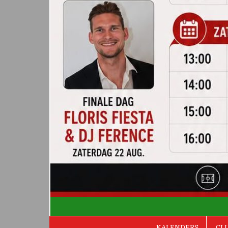
De Valken
KALENDERS
CL