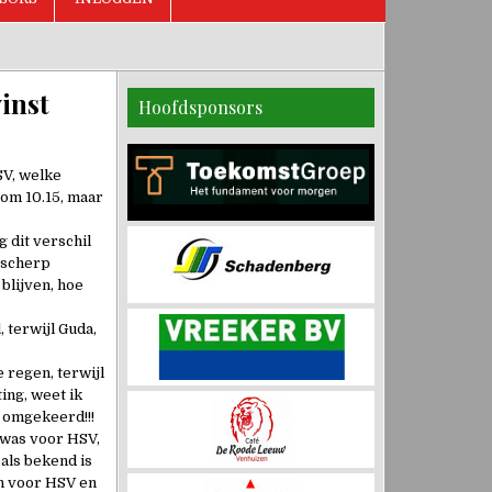
inst
Hoofdsponsors
SV, welke
 om 10.15, maar
g dit verschil
 scherp
blijven, hoe
terwijl Guda,
 regen, terwijl
ing, weet ik
l omgekeerd!!!
n was voor HSV,
als bekend is
en voor HSV en