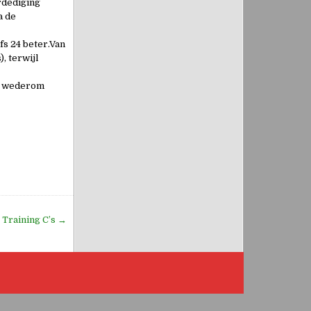
rdediging
a de
fs 24 beter.Van
, terwijl
us wederom
Training C’s →