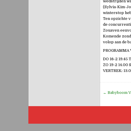
wedstrijden wi
(Sylvia-Kim-Jo
winterstop heb
Ten opzichte v
de concurrenti
Zouaven eenvo
Komende zondag
volop aan de b
PROGRAMMA 
DO 16-2 19.45
ZO 19-2 14.0
VERTREK: 13.
Bericht
← Babyboom Val
navigati