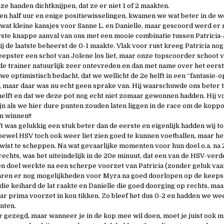
e handen dichtknijpen, dat ze er niet 1 of 2 maakten.
n half uur en enige positiewisselingen, kwamen we wat beter in de we
 wat kleine kansjes voor Sanne L. en Danielle, maar gescoord werd er 
ste knappe aanval van ons met een mooie combinatie tussen Patricia
ij de laatste beheerst de 0-1 maakte. Vlak voor rust kreeg Patricia n
eepster een schot van Jolene los liet, maar onze topscoorder schoot 
 de trainer natuurlijk zeer ontevreden en dan met name over het eerste
e optimistisch bedacht, dat we wellicht de 2e helft in een “fantasie-o
 maar daar was nu echt geen sprake van. Hij waarschuwde ons beter 
helft en dat we deze pot nog echt niet zomaar gewonnen hadden. Hij v
jn als we hier dure punten zouden laten liggen in de race om de koppos
n winnen!!
t was gelukkig een stuk beter dan de eerste en eigenlijk hadden wij t
hoewel HSV toch ook weer liet zien goed te kunnen voetballen, maar he
wist te scheppen. Na wat gevaarlijke momenten voor hun doel o.a. na
rechts, was het uiteindelijk in de 20e minuut, dat een van de HSV-ver
igen doel werkte na een scherpe voorzet van Patricia (zonder geluk va
aren er nog mogelijkheden voor Myra na goed doorlopen op de keeps
 die keihard de lat raakte en Danielle die goed doorging op rechts, ma
ar prima voorzet in kon tikken. Zo bleef het dus 0-2 en hadden we we
nten.
er gezegd, maar wanneer je in de kop mee wil doen, moet je juist ook 