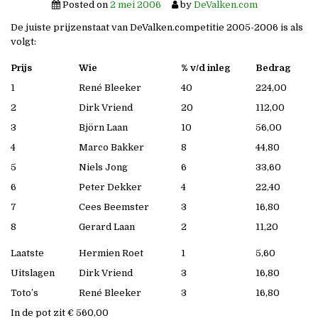
Posted on
2 mei 2006
by
DeValken.com
De juiste prijzenstaat van DeValken.competitie 2005-2006 is als
volgt:
Prijs
Wie
% v/d inleg
Bedrag
1
René Bleeker
40
224,00
2
Dirk Vriend
20
112,00
3
Björn Laan
10
56,00
4
Marco Bakker
8
44,80
5
Niels Jong
6
33,60
6
Peter Dekker
4
22,40
7
Cees Beemster
3
16,80
8
Gerard Laan
2
11,20
Laatste
Hermien Roet
1
5,60
Uitslagen
Dirk Vriend
3
16,80
Toto’s
René Bleeker
3
16,80
In de pot zit € 560,00