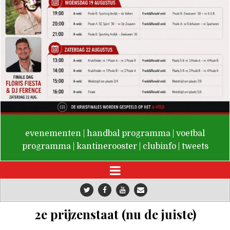
De Valken
evenementen
|
handbal programma
|
voetbal
programma
|
kantinerooster
|
clubinfo
|
tweets
2e prijzenstaat (nu de juiste)