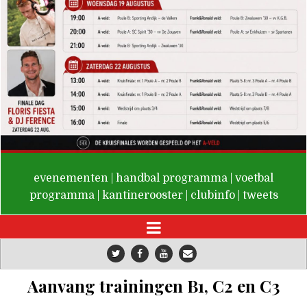
De Valken
evenementen
|
handbal programma
|
voetbal
programma
|
kantinerooster
|
clubinfo
|
tweets
Aanvang trainingen B1, C2 en C3