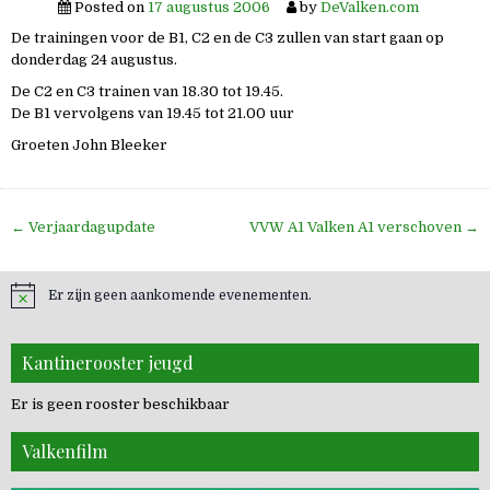
Posted on
17 augustus 2006
by
DeValken.com
De trainingen voor de B1, C2 en de C3 zullen van start gaan op
donderdag 24 augustus.
De C2 en C3 trainen van 18.30 tot 19.45.
De B1 vervolgens van 19.45 tot 21.00 uur
Groeten John Bleeker
Bericht
← Verjaardagupdate
VVW A1 Valken A1 verschoven →
navigatie
Er zijn geen aankomende evenementen.
Kantinerooster jeugd
Er is geen rooster beschikbaar
Valkenfilm