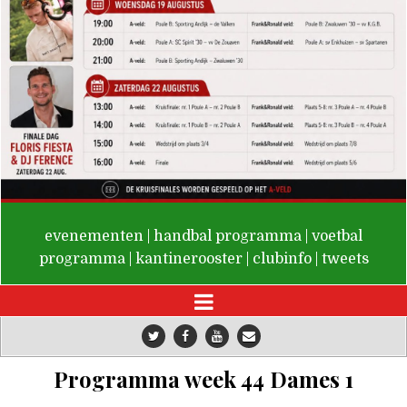
De Valken
evenementen
|
handbal programma
|
voetbal
programma
|
kantinerooster
|
clubinfo
|
tweets
Programma week 44 Dames 1