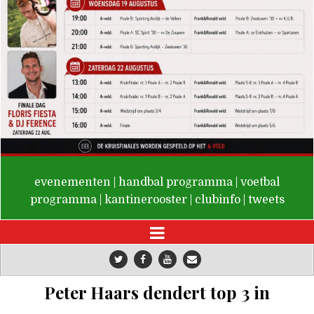
De Valken
evenementen
|
handbal programma
|
voetbal
programma
|
kantinerooster
|
clubinfo
|
tweets
Peter Haars dendert top 3 in