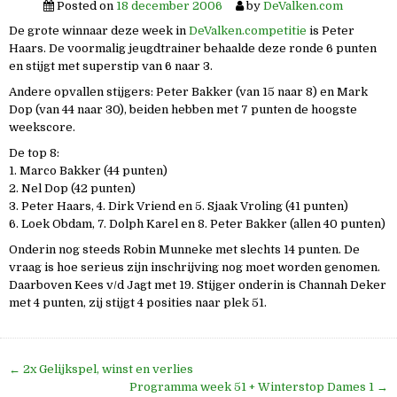
Posted on
18 december 2006
by
DeValken.com
De grote winnaar deze week in
DeValken.competitie
is Peter
Haars. De voormalig jeugdtrainer behaalde deze ronde 6 punten
en stijgt met superstip van 6 naar 3.
Andere opvallen stijgers: Peter Bakker (van 15 naar 8) en Mark
Dop (van 44 naar 30), beiden hebben met 7 punten de hoogste
weekscore.
De top 8:
1. Marco Bakker (44 punten)
2. Nel Dop (42 punten)
3. Peter Haars, 4. Dirk Vriend en 5. Sjaak Vroling (41 punten)
6. Loek Obdam, 7. Dolph Karel en 8. Peter Bakker (allen 40 punten)
Onderin nog steeds Robin Munneke met slechts 14 punten. De
vraag is hoe serieus zijn inschrijving nog moet worden genomen.
Daarboven Kees v/d Jagt met 19. Stijger onderin is Channah Deker
met 4 punten, zij stijgt 4 posities naar plek 51.
Bericht
← 2x Gelijkspel, winst en verlies
navigatie
Programma week 51 + Winterstop Dames 1 →