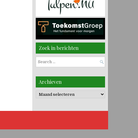
Zoek in berichten
Search
for:
Archieven
Archieven