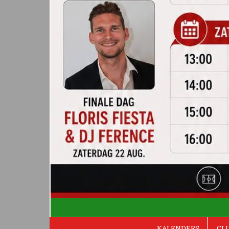
De Valken
KALENDERS
CL