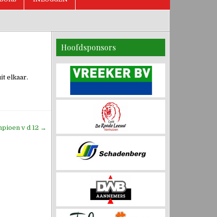
Hoofdsponsors
it elkaar.
mpioen v d 12 →