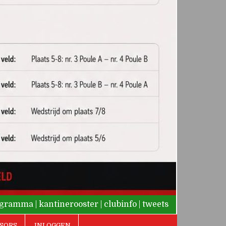
rogramma
|
kantinerooster
|
clubinfo
|
tweets
SORS
INLOGGEN