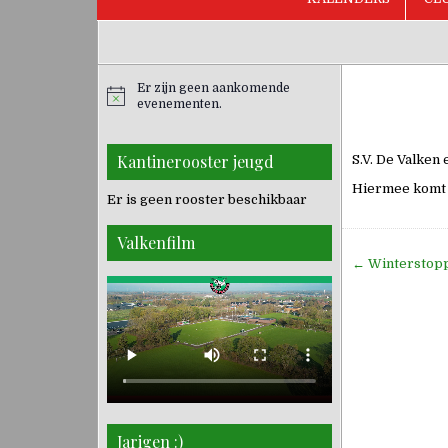
Er zijn geen aankomende
evenementen.
Kantinerooster jeugd
S.V. De Valken 
Hiermee komt n
Er is geen rooster beschikbaar
Valkenfilm
Bericht
← Winterstop
navigati
Jarigen :)