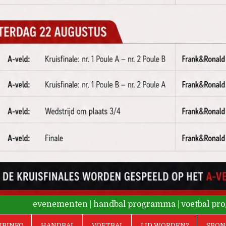
evenementen
|
handbal programma
|
voetbal p
UBINFO
HANDBAL
VOETBAL
LID WORDEN?
SPON