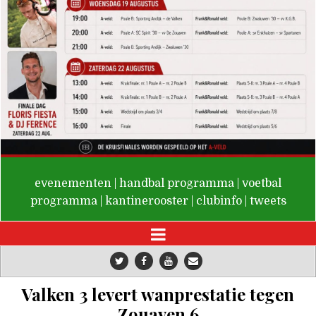
De Valken
evenementen
|
handbal programma
|
voetbal
programma
|
kantinerooster
|
clubinfo
|
tweets
Valken 3 levert wanprestatie tegen
Zouaven 6