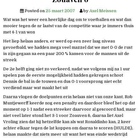
Posted on
25 maart 2007
by
Axel Meissen
Wat was het weer een heerlijke dag om te voetballen en wat dan
mooier tegen de nr laatst van de competitie waar je immers thuis
met 4-1 van won
Het liep helaas anders, er werd op een zeer laag niveau
gevoetbald, we hadden mega veel mazzel dat we met 0-0 de rust
in zijn gegaan na een paar 200 % kansen voor de mannen uit de
streek
De 2e helft ging niet zo verkeerd, nadat we volgens mij na 1 uur
spelen pas de eerste mogelijkheid hadden gekregen schoot
Dennis de bal in de touwen en dus 0-1 voorsprong niet echt
verdiend maar wat maakt het uit
Daarna vlogen de doelpunten erin helaas niet van onze kant, Rob
Muntjewerff keerde nog een penalty en daardoor bleef het op dat
moment op 1-1 nadat een streeker daarvoor al gescoord had, maar
niet veel later stond het 3-1 voor Zoauven 6, daarna liet Axel
Vroling zien dat hij hetzelfde kan als wat Ronaldinho kan, 2 keer
achter elkaar tegen de lat koppen om daarna te scoren (HULDE),
helaas maakte dat niets meer uit want het was einde wedstrijd