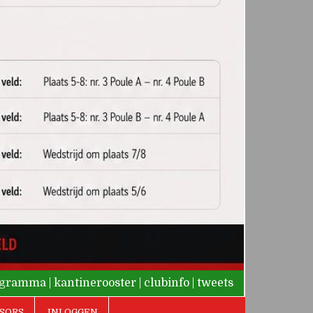
rogramma
|
kantinerooster
|
clubinfo
|
tweets
SORS
INLOGGEN