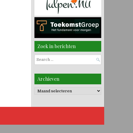
Zoek in berichten
Search
for:
Archieven
Archieven