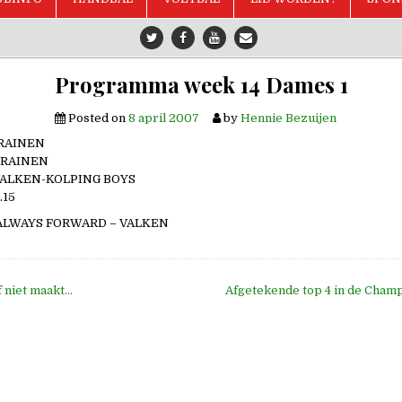
Programma week 14 Dames 1
Posted on
8 april 2007
by
Hennie Bezuijen
 TRAINEN
 TRAINEN
0 VALKEN-KOLPING BOYS
.15
0 ALWAYS FORWARD – VALKEN
f niet maakt…
Afgetekende top 4 in de Cham
e