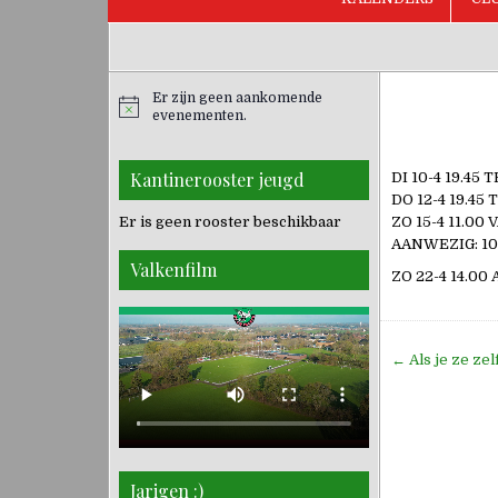
Er zijn geen aankomende
evenementen.
Kantinerooster jeugd
DI 10-4 19.45
DO 12-4 19.45
Er is geen rooster beschikbaar
ZO 15-4 11.0
AANWEZIG: 10
Valkenfilm
ZO 22-4 14.0
Bericht
← Als je ze zel
navigati
Jarigen :)