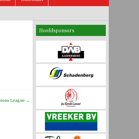
Hoofdsponsors
pions League →