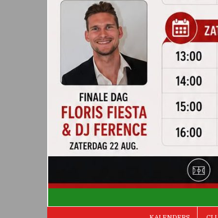
De Valken
KALENDERS
CL