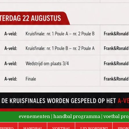
evenementen
|
handbal programma
|
voetbal p
UBINFO
HANDBAL
VOETBAL
LID WORDEN?
SPON