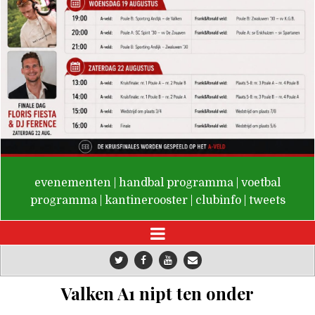
De Valken
evenementen
|
handbal programma
|
voetbal
programma
|
kantinerooster
|
clubinfo
|
tweets
Valken A1 nipt ten onder