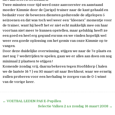
Twee minuten voor tijd werd onze aanvoerster en aanstaand
moeder Kimmie door de (jarige) trainer naar de kant gehaald en
bedankt voor de bewezen diensten gedurende de afgelopen 5
seizoenen en dat was toch wel weer een “kleenex” momentje voor
de trainer, want hij heeft het er niet echt makkelijk mee om haar
voortaan niet meer te kunnen opstellen, maar gelukkig heeft ze
een goed en heel erg gegund excuus en we vinden hopelijk wel
weer een goede oplossing om het gemis van onze Kimmie op te
vangen.
Door deze duidelijke overwinning, stijgen we naar de 7e plaats en
met nog 7 wedstrijden te spelen, gaan we er alles aan doen om nog
minimaal 2 plaatsen te stijgen !
Komende zondag vrij, daarna bekeren tegen Hoofddorp ( halen
we de laatste 16 ? ) en 30 maart uit naar Berkhout, waar we ernstig
zullen proberen voor een herhaling te zorgen van de 0-1 winst
van de vorige keer.
Bericht
← VOETBAL LEDEN PAS E-Pupillen
navigatie
Selectie Valken 2 a.s zondag 16 maart 2008 →