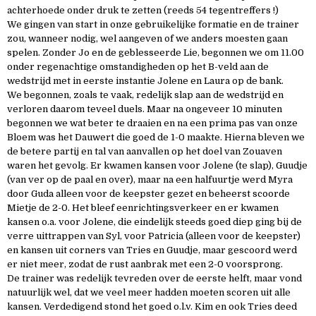
achterhoede onder druk te zetten (reeds 54 tegentreffers !)
We gingen van start in onze gebruikelijke formatie en de trainer
zou, wanneer nodig, wel aangeven of we anders moesten gaan
spelen. Zonder Jo en de geblesseerde Lie, begonnen we om 11.00
onder regenachtige omstandigheden op het B-veld aan de
wedstrijd met in eerste instantie Jolene en Laura op de bank.
We begonnen, zoals te vaak, redelijk slap aan de wedstrijd en
verloren daarom teveel duels. Maar na ongeveer 10 minuten
begonnen we wat beter te draaien en na een prima pas van onze
Bloem was het Dauwert die goed de 1-0 maakte. Hierna bleven we
de betere partij en tal van aanvallen op het doel van Zouaven
waren het gevolg. Er kwamen kansen voor Jolene (te slap), Guudje
(van ver op de paal en over), maar na een halfuurtje werd Myra
door Guda alleen voor de keepster gezet en beheerst scoorde
Mietje de 2-0. Het bleef eenrichtingsverkeer en er kwamen
kansen o.a. voor Jolene, die eindelijk steeds goed diep ging bij de
verre uittrappen van Syl, voor Patricia (alleen voor de keepster)
en kansen uit corners van Tries en Guudje, maar gescoord werd
er niet meer, zodat de rust aanbrak met een 2-0 voorsprong.
De trainer was redelijk tevreden over de eerste helft, maar vond
natuurlijk wel, dat we veel meer hadden moeten scoren uit alle
kansen. Verdedigend stond het goed o.l.v. Kim en ook Tries deed