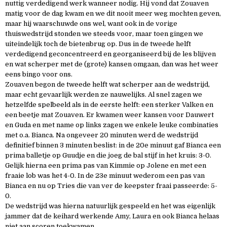
nuttig verdedigend werk wanneer nodig. Hij vond dat Zouaven
matig voor de dag kwam en we dit nooit meer weg mochten geven,
maar hij waarschuwde ons wel, want ook in de vorige
thuiswedstrijd stonden we steeds voor, maar toen gingen we
uiteindelijk toch de bietenbrug op. Dus in de tweede helft
verdedigend geconcentreerd en georganiseerd bij de les blijven
en wat scherper met de (grote) kansen omgaan, dan was het weer
eens bingo voor ons.
Zouaven begon de tweede helft wat scherper aan de wedstrijd,
maar echt gevaarlijk werden ze nauwelijks. Al snel zagen we
hetzelfde spelbeeld als in de eerste helft: een sterker Valken en
een beetje mat Zouaven. Er kwamen weer kansen voor Dauwert
en Guda en met name op links zagen we enkele leuke combinaties
met o.a. Bianca. Na ongeveer 20 minuten werd de wedstrijd
definitief binnen 3 minuten beslist: in de 20e minuut gaf Bianca een
prima balletje op Guudje en die joeg de bal stijf in het kruis: 3-0.
Gelijk hierna een prima pas van Kimmie op Jolene en met een
fraaie lob was het 4-0. In de 23e minuut wederom een pas van
Bianca en nu op Tries die van ver de keepster fraai passeerde: 5-
0.
De wedstrijd was hierna natuurlijk gespeeld en het was eigenlijk
jammer dat de keihard werkende Amy, Laura en ook Bianca helaas
niet aan scoren toekwamen.