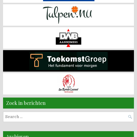
Zoek in berichten
Search
for:
Archieven