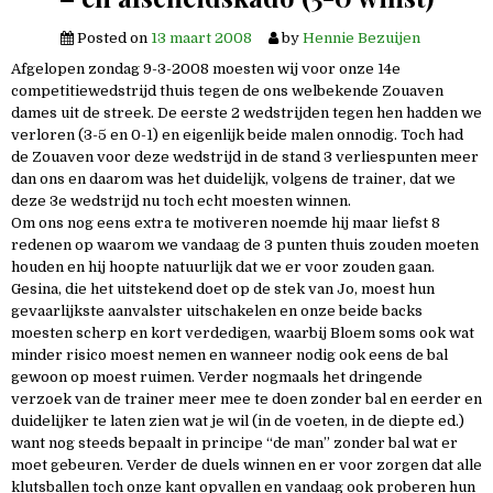
Posted on
13 maart 2008
by
Hennie Bezuijen
Afgelopen zondag 9-3-2008 moesten wij voor onze 14e
competitiewedstrijd thuis tegen de ons welbekende Zouaven
dames uit de streek. De eerste 2 wedstrijden tegen hen hadden we
verloren (3-5 en 0-1) en eigenlijk beide malen onnodig. Toch had
de Zouaven voor deze wedstrijd in de stand 3 verliespunten meer
dan ons en daarom was het duidelijk, volgens de trainer, dat we
deze 3e wedstrijd nu toch echt moesten winnen.
Om ons nog eens extra te motiveren noemde hij maar liefst 8
redenen op waarom we vandaag de 3 punten thuis zouden moeten
houden en hij hoopte natuurlijk dat we er voor zouden gaan.
Gesina, die het uitstekend doet op de stek van Jo, moest hun
gevaarlijkste aanvalster uitschakelen en onze beide backs
moesten scherp en kort verdedigen, waarbij Bloem soms ook wat
minder risico moest nemen en wanneer nodig ook eens de bal
gewoon op moest ruimen. Verder nogmaals het dringende
verzoek van de trainer meer mee te doen zonder bal en eerder en
duidelijker te laten zien wat je wil (in de voeten, in de diepte ed.)
want nog steeds bepaalt in principe “de man” zonder bal wat er
moet gebeuren. Verder de duels winnen en er voor zorgen dat alle
klutsballen toch onze kant opvallen en vandaag ook proberen hun