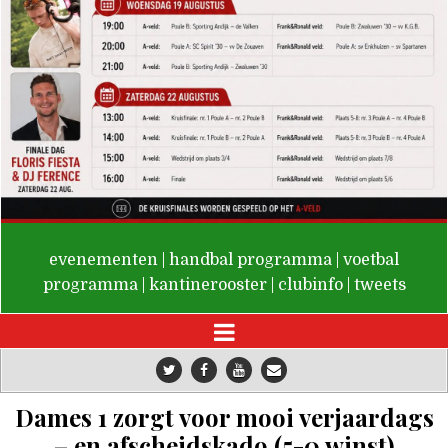
De Valken
evenementen
|
handbal programma
|
voetbal
programma
|
kantinerooster
|
clubinfo
|
tweets
Dames 1 zorgt voor mooi verjaardags
– en afscheidskado (5-0 winst)