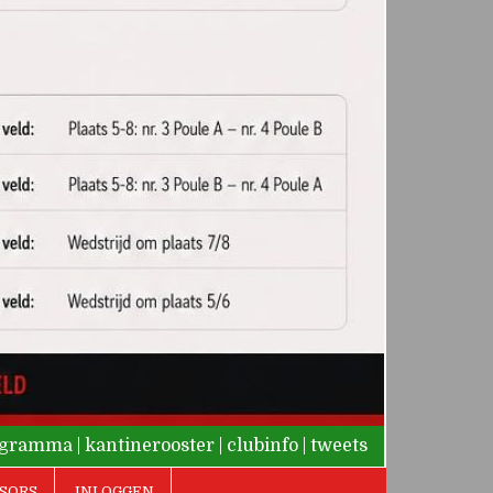
rogramma
|
kantinerooster
|
clubinfo
|
tweets
SORS
INLOGGEN