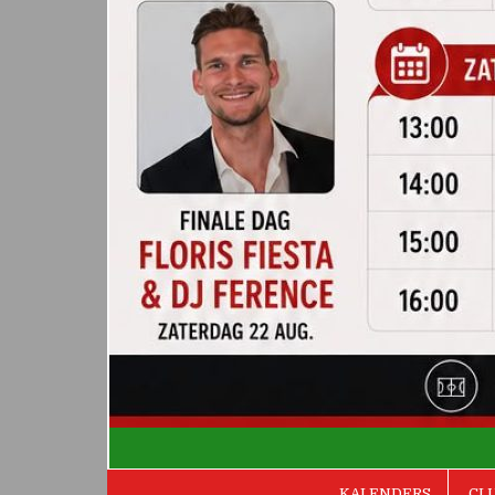
De Valken
KALENDERS
CL