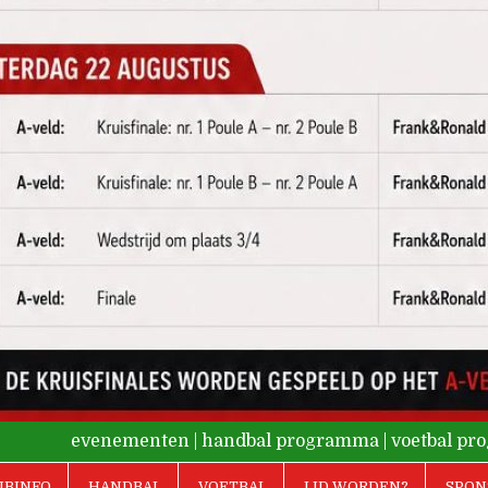
evenementen
|
handbal programma
|
voetbal p
UBINFO
HANDBAL
VOETBAL
LID WORDEN?
SPON