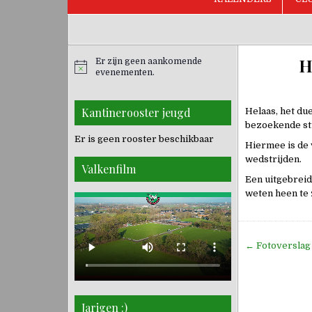
H
Er zijn geen aankomende
evenementen.
Kantinerooster jeugd
Helaas, het du
bezoekende str
Er is geen rooster beschikbaar
Hiermee is de 
wedstrijden.
Valkenfilm
Een uitgebreid
weten heen te 
Bericht
← Fotoverslag
navigati
Jarigen :)