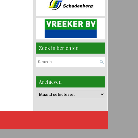
Zoek in berichten
Search
for:
Archieven
Archieven