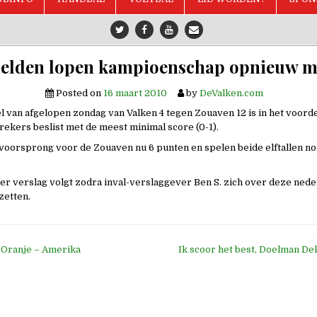
elden lopen kampioenschap opnieuw m
Posted on
16 maart 2010
by
DeValken.com
el van afgelopen zondag van Valken 4 tegen Zouaven 12 is in het voord
ekers beslist met de meest minimal score (0-1).
voorsprong voor de Zouaven nu 6 punten en spelen beide elftallen n
er verslag volgt zodra inval-verslaggever Ben S. zich over deze nede
zetten.
 Oranje – Amerika
Ik scoor het best, Doelman D
e