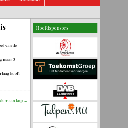
is
Hoofdsponsors
eel van de
og maar 3
rlaag heeft
ekker aan kop →